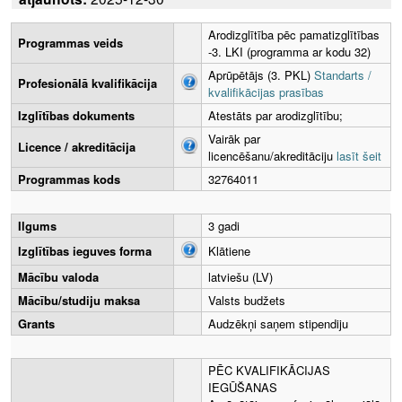
Arodizglītība pēc pamatizglītības
Programmas veids
-3. LKI (programma ar kodu 32)
Aprūpētājs (3. PKL)
Standarts /
Profesionālā kvalifikācija
kvalifikācijas prasības
Izglītības dokuments
Atestāts par arodizglītību;
Vairāk par
Licence / akreditācija
licencēšanu/akreditāciju
lasīt šeit
Programmas kods
32764011
Ilgums
3 gadi
Izglītības ieguves forma
Klātiene
Mācību valoda
latviešu (LV)
Mācību/studiju maksa
Valsts budžets
Grants
Audzēkņi saņem stipendiju
PĒC KVALIFIKĀCIJAS
IEGŪŠANAS