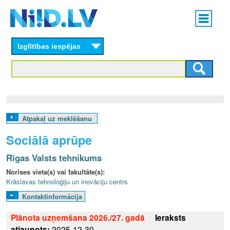
Skip
Main
to
menu
N
main
content
Izglītības iespējas
I
I
D
.
Atpakaļ uz meklēšanu
L
Sociālā aprūpe
V
Rīgas Valsts tehnikums
Norises vieta(s) vai fakultāte(s):
Krāslavas tehnoloģiju un inovāciju centrs
Kontaktinformācija
Plānota uzņemšana 2026./27. gadā
Ieraksts
atjaunots:
2025-12-30