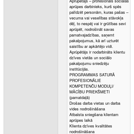
Aprūpētājs – profesionāls sociālās
aprūpes darbinieks, kurš spēs
palīdzēt personām, kuras pašas –
vecuma vai veselības stāvokļa
dēļ, to nespēj vai ir grūtības sevi
aprūpēt, nodrošināt savas
pamatvajadzības, saņemt
pakalpojumus, kā arī uzturēt
saistību ar apkārtējo vidi.
Aprūpētājs ir nodarbināts klientu
dzīves vietās un sociālo
pakalpojumu sniedzēju
institūcijās.
PROGRAMMAS SATURĀ
PROFESIONĀLIE
KOMPETENČU MODUĻI/
MĀCĪBU PRIEKŠMETI
(pamatdaļā)
Drošas darba vietas un darba
vides nodrošināšana
Atbalsta sniegšana klientam
aprūpes laikā
Klienta dzīves kvalitātes
nodrošināšana