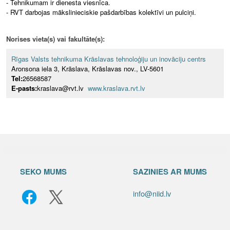
- Tehnikumam ir dienesta viesnīca.
- RVT darbojas mākslinieciskie pašdarbības kolektīvi un pulciņi.
Norises vieta(s) vai fakultāte(s):
Rīgas Valsts tehnikuma Krāslavas tehnoloģiju un inovāciju centrs
Aronsona iela 3, Krāslava, Krāslavas nov., LV-5601
Tel:
26568587
E-pasts:
kraslava@rvt.lv
www.kraslava.rvt.lv
SEKO MUMS
SAZINIES AR MUMS
info@niid.lv