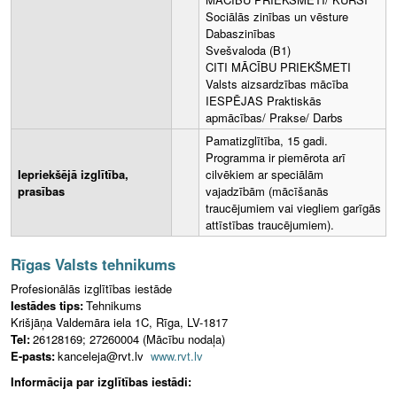
Sociālās zinības un vēsture
Dabaszinības
Svešvaloda (B1)
CITI MĀCĪBU PRIEKŠMETI
Valsts aizsardzības mācība
IESPĒJAS Praktiskās
apmācības/ Prakse/ Darbs
Pamatizglītība, 15 gadi.
Programma ir piemērota arī
Iepriekšējā izglītība,
cilvēkiem ar speciālām
prasības
vajadzībām (mācīšanās
traucējumiem vai viegliem garīgās
attīstības traucējumiem).
Rīgas Valsts tehnikums
Profesionālās izglītības iestāde
Iestādes tips:
Tehnikums
Krišjāņa Valdemāra iela 1C, Rīga, LV-1817
Tel:
26128169; 27260004 (Mācību nodaļa)
E-pasts:
kanceleja@rvt.lv
www.rvt.lv
Informācija par izglītības iestādi: