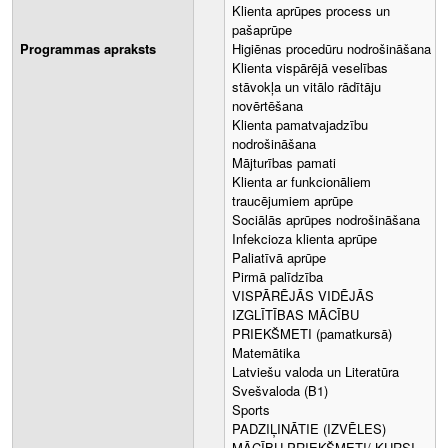
Klienta aprūpes process un
pašaprūpe
Programmas apraksts
Higiēnas procedūru nodrošināšana
Klienta vispārējā veselības
stāvokļa un vitālo rādītāju
novērtēšana
Klienta pamatvajadzību
nodrošināšana
Mājturības pamati
Klienta ar funkcionāliem
traucējumiem aprūpe
Sociālās aprūpes nodrošināšana
Infekcioza klienta aprūpe
Paliatīvā aprūpe
Pirmā palīdzība
VISPĀRĒJĀS VIDĒJĀS
IZGLĪTĪBAS MĀCĪBU
PRIEKŠMETI (pamatkursā)
Matemātika
Latviešu valoda un Literatūra
Svešvaloda (B1)
Sports
PADZIĻINĀTIE (IZVĒLES)
MĀCĪBU PRIEKŠMETI/ KURSI