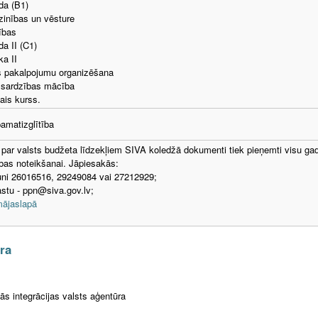
da (B1)
zinības un vēsture
ības
a II (C1)
a II
 pakalpojumu organizēšana
zsardzības mācība
šais kurss.
pamatizglītība
ar valsts budžeta līdzekļiem SIVA koledžā dokumenti tiek pieņemti visu gadu
bas noteikšanai. Jāpiesakās:
runi 26016516, 29249084 vai 27212929;
astu - ppn@siva.gov.lv;
ājaslapā
ūra
ās integrācijas valsts aģentūra