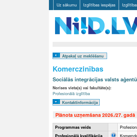
Uz sākumu
Izglītības iespējas
Izglītīb
N
I
Atpakaļ uz meklēšanu
I
Komerczinības
D
Sociālās integrācijas valsts aģent
.
Norises vieta(s) vai fakultāte(s):
Profesionālā izglītība
L
Kontaktinformācija
V
Plānota uzņemšana 2026./27. gadā
Programmas veids
Profesion
Profesionālā kvalifikācija
Komercda