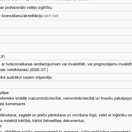
r profesionālo vidējo izglītību;
r licencēšanu/akreditāciju
lasīt šeit
LV)
 ar funkcionēšanas ierobežojumiem vai invaliditāti, vai prognozējamu invalidit
bas noteikšanas) (2026./27.)
ikā audzēkņi saņem stipendiju
pējas
binieks strādāt mazumtirdzniecībā, vairumtirdzniecībā un finanšu pakalpoju
lais komersants
i
lānošana, sagāde un preču pārdošana un virzīšana tirgū, veikt ar loģistiku un
noteiktā kārtībā, kārtot lietvedības dokumentus.
t
te, atbildības sajūta, organizatoriskās prasmes, spēja pielāgoties nestandarta s