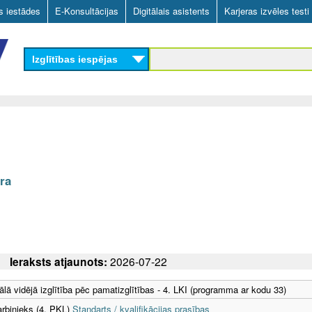
Skip
as iestādes
E-Konsultācijas
Digitālais asistents
Karjeras izvēles testi
to
main
Izglītības iespējas
content
ūra
Ieraksts atjaunots:
2026-07-22
ālā vidējā izglītība pēc pamatizglītības - 4. LKI (programma ar kodu 33)
rbinieks (4. PKL)
Standarts / kvalifikācijas prasības