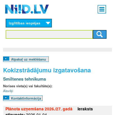
Skip
Main
to
menu
N
main
content
Izglītības iespējas
I
I
D
.
Atpakaļ uz meklēšanu
L
Kokizstrādājumu izgatavošana
V
Smiltenes tehnikums
Norises vieta(s) vai fakultāte(s):
Alsviķi
Kontaktinformācija
Plānota uzņemšana 2026./27. gadā
Ieraksts
atjaunots:
2026-01-04