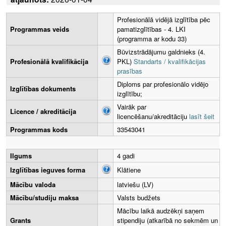
Profesionālā vidējā izglītība pēc
Programmas veids
pamatizglītības - 4. LKI
(programma ar kodu 33)
Būvizstrādājumu galdnieks (4.
Profesionālā kvalifikācija
PKL)
Standarts / kvalifikācijas
prasības
Diploms par profesionālo vidējo
Izglītības dokuments
izglītību;
Vairāk par
Licence / akreditācija
licencēšanu/akreditāciju
lasīt šeit
Programmas kods
33543041
Ilgums
4 gadi
Izglītības ieguves forma
Klātiene
Mācību valoda
latviešu (LV)
Mācību/studiju maksa
Valsts budžets
Mācību laikā audzēkņi saņem
Grants
stipendiju (atkarībā no sekmēm un