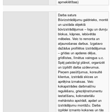
apmeklētības)
Darba saturs
Būvizstrādājumu galdnieks, montē
un uzstāda objektā
būvizstrādājumus – logu un durvju
blokus, kāpnes, iebūvētās
mēbeles. Veic to remonta un
atjaunošanas darbus. Izgatavo
dažādus profilētos izstrādājumus
– grīdas un apdares dēļus,
grīdlīstes, līmētus vairogus u.c.
Spēj patstāvīgi plānot, organizēt
un izpildīt darba uzdevumus.
Pieņem pasūtījumus, konsultē
klientus, izstrādā skices un
aprēķina izmaksas. Veic
kokapstrādes darbmašīnu
regulēšanu, griezējinstrumentu
iestatīšanu, kokmateriālu
mehānisko apstrādi, apdari un
izstrādājumu montāžu. Darba
izpildei izmanto koksnes un tās