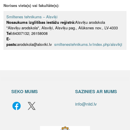
Norises vieta(s) vai fakultāte(s):
Smiltenes tehnikums – Alsviķi
Nosaukums izglītības iestāžu reģistrā:
Alsviķu arodskola
"Alsviķu arodskola", Alsviķi, Alsviķu pag., Alūksnes nov., LV-4333
Tel:
64307132; 26158008
E-
pasts:
arodskola@alsviki.lv
smiltenestehnikums.lv/index.php/alsvikji
SEKO MUMS
SAZINIES AR MUMS
info@niid.lv