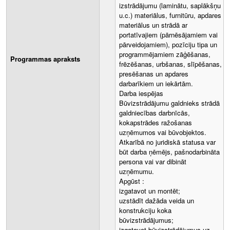
izstrādājumu (laminātu, saplākšņu
u.c.) materiālus, furnitūru, apdares
materiālus un strādā ar
portatīvajiem (pārnēsājamiem vai
pārveidojamiem), pozīciju tipa un
programmējamiem zāģēšanas,
Programmas apraksts
frēzēšanas, urbšanas, slīpēšanas,
presēšanas un apdares
darbarīkiem un iekārtām.
Darba iespējas
Būvizstrādājumu galdnieks strādā
galdniecības darbnīcās,
kokapstrādes ražošanas
uzņēmumos vai būvobjektos.
Atkarībā no juridiskā statusa var
būt darba ņēmējs, pašnodarbināta
persona vai var dibināt
uzņēmumu.
Apgūst :
izgatavot un montēt;
uzstādīt dažāda veida un
konstrukciju koka
būvizstrādājumus;
izgatavot būvizstrādājumus uz