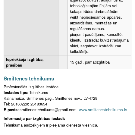
tehnoloģiskajām līnijām vai
kokapstrādes darbmašīnām;
veikt nepieciešamos apdares,
aizsardzības, montāžas un
regulēšanas darbus.
pieņemt pasūtījumu, konsultēt
klientu, izstrādāt būvizstrādājuma
skici, sagatavot izstrādājuma
kalkulāciju.
Iepriekšējā izglītība,
15 gadi, pamatizglītība
prasības
Smiltenes tehnikums
Profesionālās izglītības iestāde
Iestādes tips:
Tehnikums
Kalnamuiža, Smiltenes pag., Smiltenes nov., LV-4729
Tel:
26160229; 26183654
E-pasts:
smiltenestehnikums@gmail.com
www.smiltenestehnikums.lv
Informācija par izglītības iestādi:
Tehnikuma audzēkņiem ir pieejama dienesta viesnīca.