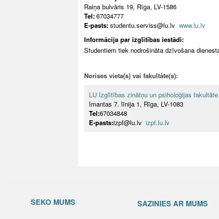
Raiņa bulvāris 19, Rīga, LV-1586
Tel:
67034777
E-pasts:
studentu.serviss@lu.lv
www.lu.lv
Informācija par izglītības iestādi:
Studentiem tiek nodrošināta dzīvošana dienest
Norises vieta(s) vai fakultāte(s):
LU Izglītības zinātņu un psiholoģijas fakultāte
Imantas 7. līnija 1, Rīga, LV-1083
Tel:
67034848
E-pasts:
izpf@lu.lv
izpf.lu.lv
SEKO MUMS
SAZINIES AR MUMS