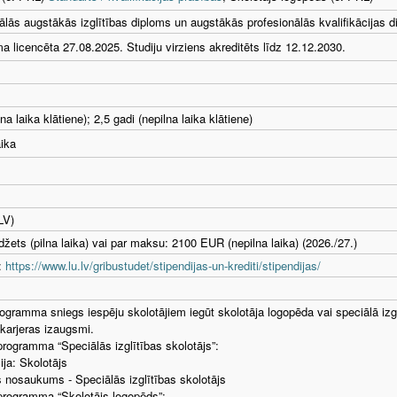
ālās augstākās izglītības diploms un augstākās profesionālās kvalifikācijas d
 licencēta 27.08.2025. Studiju virziens akreditēts līdz 12.12.2030.
lna laika klātiene); 2,5 gadi (nepilna laika klātiene)
aika
LV)
džets (pilna laika) vai par maksu: 2100 EUR (nepilna laika) (2026./27.)
t:
https://www.lu.lv/gribustudet/stipendijas-un-krediti/stipendijas/
rogramma sniegs iespēju skolotājiem iegūt skolotāja logopēda vai speciālā izglī
 karjeras izaugsmi.
rogramma “Speciālās izglītības skolotājs”:
ija: Skolotājs
s nosaukums - Speciālās izglītības skolotājs
programma “Skolotājs logopēds”: