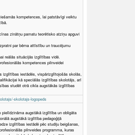
eciešamās kompetences, lai patstāvīgi veiktu
tībā.
icīnas zinātņu pamatu teorētisko atziņu apguvi
zpratni par bērna attīstību un traucējumu
 reālās situācijās izglītības vidē.
profesionālās kompetences pilnveidei
izglītības iestādēs, vispārizglītojošās skolās,
ifikācijai kā speciālās izglītības skolotājs, arī
bas studēt otrā cikla augstākās izglītības
olotajs/-skolotajs-logopeds
m pielīdzināma augstākā izglītība un obligāta
onālā augstākā izglītība pedagoģijā
dze izglītības iestādē pēc studiju beigšanas,
a profesionālās pilnveides programma, kuras