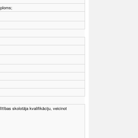
iploms;
tības skolotāja kvalifikāciju, veicinot