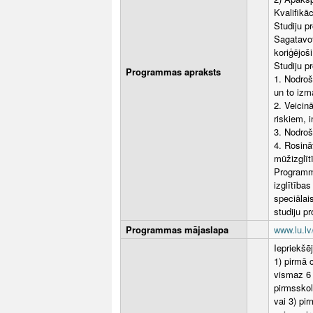
Kvalifikā
Studiju 
Sagatavot
koriģējoš
Studiju 
Programmas apraksts
1. Nodroš
un to izm
2. Veicin
riskiem, 
3. Nodroš
4. Rosinā
mūžizglīt
Programma
izglītības
speciālai
studiju p
Programmas mājaslapa
www.lu.lv
Iepriekšēj
1) pirmā 
vismaz 6 
pirmsskol
vai 3) pi