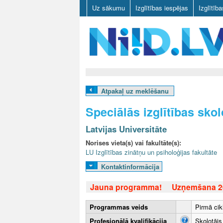
Uz sākumu
Izglītības iespējas
Izglītīb
N
I
Atpakaļ uz meklēšanu
I
Speciālās izglītības sko
D
Latvijas Universitāte
.
Norises vieta(s) vai fakultāte(s):
LU Izglītības zinātņu un psiholoģijas fakultāte
L
Kontaktinformācija
V
Jauna programma!
Uzņemšana 20
Programmas veids
Pirmā cik
Profesionālā kvalifikācija
Skolotājs