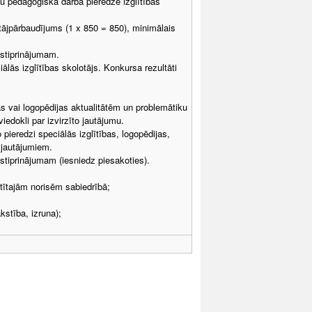
du pedagoģiskā darba pieredze izglītības
tājpārbaudījums (1 x 850 = 850), minimālais
stiprinājumam.
lās izglītības skolotājs. Konkursa rezultāti
as vai logopēdijas aktualitātēm un problemātiku
iedokli par izvirzīto jautājumu.
 pieredzi speciālās izglītības, logopēdijas,
 jautājumiem.
tiprinājumam (iesniedz piesakoties).
stītajām norisēm sabiedrībā;
kstība, izruna);