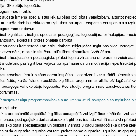
cija: Skolotājs logopēds.
programmas mērķis:
 augsta līmeņa speciālistus iekļaujošās izglītības vajadzībām, attīstot nepi
i attīstošo darbību jebkurā no izglītības pakāpēm vispārējā vai speciālajā izglī
programmas uzdevumi:
ināt izglītības zinātņu, speciālās pedagoģijas, logopēdijas, psiholoģijas, med
antošanu skolotāja profesionālajā darbībā.
āt studentu kompetenču attīstību darbam iekļaujošās izglītības vidē, veidojot i
intervencēm, atbalsta sistēmu, attīstības dinamikas izvērtēšanu.
ināt studējošajiem pedagoģisko praksi iegūto zināšanu un prasmju veicināšanai
t studējošo pašizglītības vajadzību apzināšanos un motivāciju nepārtrauktai 
ībā.
s absolventiem ir plašas darba iespējas – absolventi var strādāt pirmsskolas 
 iestādēs, kurās īsteno speciālās izglītības programmas atbilstoši iegūtajai kval
s pedagogs vai skolotājs logopēds. Pēc studiju programmas absolvēšanas tiesī
rogrammās.
/studijas/studiju-programmas/bakalaura-limena-studijas/specialas-izglitibas-sk
ā izglītība:
cikla profesionālā augstākā izglītība pedagoģijā vai izglītības zinātnēs, vai ta
mēnešu pedagoģiskā darba pieredze izglītības iestādē vai 2) īsā cikla profesi
as skolotāja specializācijā un obligāta vismaz 3 gadu pedagoģiskā darba piere
rmā cikla augstākā izglītība vai tam pielīdzināma augstākā izglītība un apgūt