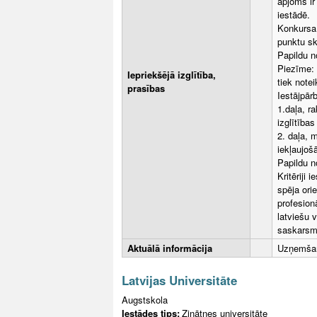
apjoms ir
iestādē.
Konkursa 
punktu sk
Papildu n
Piezīme: 
Iepriekšējā izglītība,
tiek note
prasības
Iestājpār
1.daļa, r
izglītība
2. daļa, 
iekļaujoš
Papildu n
Kritēriji 
spēja ori
profesion
latviešu 
saskarsme
Aktuālā informācija
Uzņemšan
Latvijas Universitāte
Augstskola
Iestādes tips:
Zinātnes universitāte