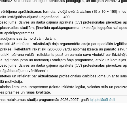
 vismaz 72 stundas un iegūts sertifikāts pedagoģijā, un obligāta vismaz 3 ga
vērtējuma aprēķināšanas formula: vidējā svērtā atzīme (15 x 10 = 150) + ies
aits iestājpārbaudījumā uzņemšanai – 400
osacījums: dzīves un darba gājuma apraksts (CV) profesionālās pieredzes ap
piesakoties studijām, jānorāda apakšprogramma: skolotājs logopēds vai speciā
ikti apakšprogrammās.
baudījums sastāv no divām daļām:
akstiski 45 minūtes - rakstiskajā daļa argumentēta eseja par speciālās izglītīb
s praksē. Reflektanti rakstiski (200-300 vārdu apjomā) izsaka un pamato savu v
mutiski, pārrunu veidā - reflektants pauž un pamato savu viedokli par līdzšinējo
ās izglītības jomā un motivāciju studijām šajā programmā, atbild uz komisijas
osacījums: dzīves un darba gājuma apraksts (CV) profesionālās pieredzes aps
iestājpārbaudījumu vērtēšanai :
entēties un reflektēt par aktualitātēm profesionālās darbības jomā un ar to sai
ālā motivācija;
valodas lietojuma kompetence (teksta izklāsta loģika, valodas stils un pareizra
s prasmes un runas kvalitāte.
as noteikumus studiju programmās 2026./2027. gadā
lejupielādēt šeit