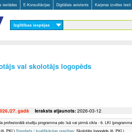
Skip
as iestādes
E-Konsultācijas
Digitālais asistents
Karjeras izvēles testi
to
main
Izglītības iespējas
content
lotājs vai skolotājs logopēds
26./27. gadā
Ieraksts atjaunots:
2026-03-12
la profesionālā studiju programma pēc īsā vai pirmā cikla - 6. LKI (programma
 (6. PKL)
Standarts / kvalifikācijas prasības
; Skolotājs logopēds (6. PKL)