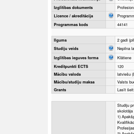
Izglītības dokuments
Profesion
Licence / akreditācija
Programma
Programmas kods
44141
Ilgums
2 gadi (pi
Studiju veids
Nepilna l
Izglītības ieguves forma
Klātiene
Kredītpunkti ECTS
120
Mācību valoda
latviešu (
Mācību/studiju maksa
Valsts bu
Grants
Lasīt šei
Studiju p
skolotāja
1) Apakšp
Kvalifikāc
Profesija
2) Apakš