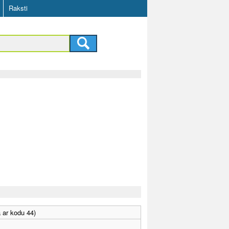
Raksti
 ar kodu 44)