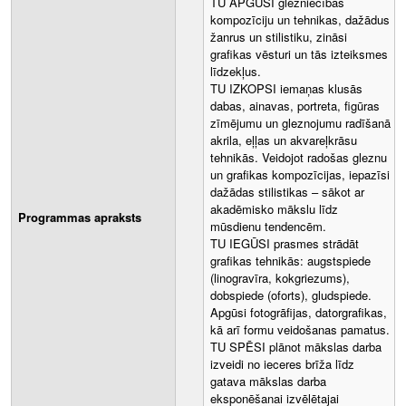
TU APGŪSI glezniecības
kompozīciju un tehnikas, dažādus
žanrus un stilistiku, zināsi
grafikas vēsturi un tās izteiksmes
līdzekļus.
TU IZKOPSI iemaņas klusās
dabas, ainavas, portreta, figūras
zīmējumu un gleznojumu radīšanā
akrila, eļļas un akvareļkrāsu
tehnikās. Veidojot radošas gleznu
un grafikas kompozīcijas, iepazīsi
dažādas stilistikas – sākot ar
akadēmisko mākslu līdz
Programmas apraksts
mūsdienu tendencēm.
TU IEGŪSI prasmes strādāt
grafikas tehnikās: augstspiede
(linogravīra, kokgriezums),
dobspiede (oforts), gludspiede.
Apgūsi fotogrāfijas, datorgrafikas,
kā arī formu veidošanas pamatus.
TU SPĒSI plānot mākslas darba
izveidi no ieceres brīža līdz
gatava mākslas darba
eksponēšanai izvēlētajai