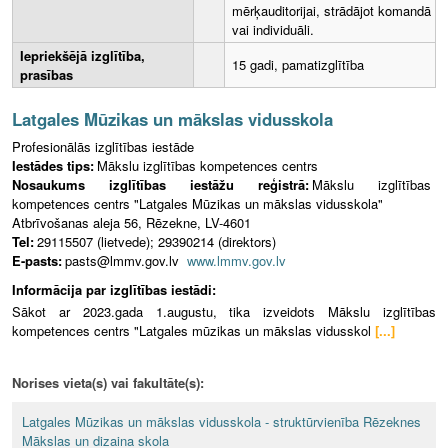
mērķauditorijai, strādājot komandā
vai individuāli.
Iepriekšējā izglītība,
15 gadi, pamatizglītība
prasības
Latgales Mūzikas un mākslas vidusskola
Profesionālās izglītības iestāde
Iestādes tips:
Mākslu izglītības kompetences centrs
Nosaukums izglītības iestāžu reģistrā:
Mākslu izglītības
kompetences centrs "Latgales Mūzikas un mākslas vidusskola"
Atbrīvošanas aleja 56, Rēzekne, LV-4601
Tel:
29115507 (lietvede); 29390214 (direktors)
E-pasts:
pasts@lmmv.gov.lv
www.lmmv.gov.lv
Informācija par izglītības iestādi:
Sākot ar 2023.gada 1.augustu, tika izveidots Mākslu izglītības
kompetences centrs "Latgales mūzikas un mākslas vidusskol
[...]
Norises vieta(s) vai fakultāte(s):
Latgales Mūzikas un mākslas vidusskola - struktūrvienība Rēzeknes
Mākslas un dizaina skola