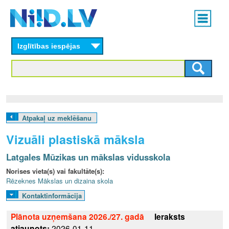
Skip
Main
to
menu
N
main
content
Izglītības iespējas
I
I
D
.
Atpakaļ uz meklēšanu
L
Vizuāli plastiskā māksla
V
Latgales Mūzikas un mākslas vidusskola
Norises vieta(s) vai fakultāte(s):
Rēzeknes Mākslas un dizaina skola
Kontaktinformācija
Plānota uzņemšana 2026./27. gadā
Ieraksts
atjaunots:
2026-01-11