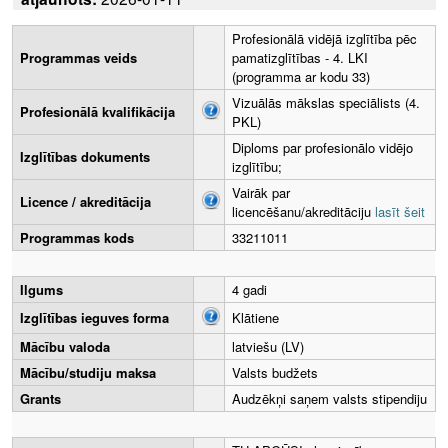
Profesionālā vidējā izglītība pēc
Programmas veids
pamatizglītības - 4. LKI
(programma ar kodu 33)
Vizuālās mākslas speciālists (4.
Profesionālā kvalifikācija
PKL)
Diploms par profesionālo vidējo
Izglītības dokuments
izglītību;
Vairāk par
Licence / akreditācija
licencēšanu/akreditāciju
lasīt šeit
Programmas kods
33211011
Ilgums
4 gadi
Izglītības ieguves forma
Klātiene
Mācību valoda
latviešu (LV)
Mācību/studiju maksa
Valsts budžets
Grants
Audzēkņi saņem valsts stipendiju