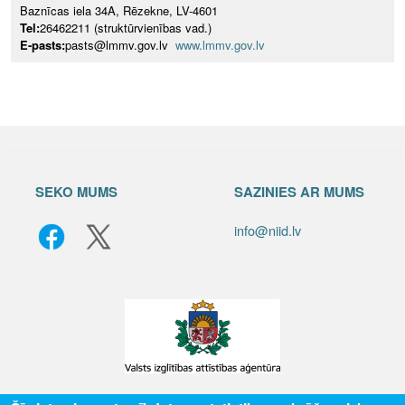
Baznīcas iela 34A, Rēzekne, LV-4601
Tel:
26462211 (struktūrvienības vad.)
E-pasts:
pasts@lmmv.gov.lv
www.lmmv.gov.lv
SEKO MUMS
SAZINIES AR MUMS
info@niid.lv