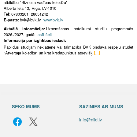
atbildību "Biznesa vadības koledža"
Alberta iela 13, Rīga, LV-1010
Tel:
67803261; 28651242
E-pasts:
bvk@bvk.lv
www.bvk.lv
Aktuālā informācija:
Uzņemšanas noteikumi studiju programmās
2026./2027. gadā:
lasīt šeit
Informācija par izglītības iestādi:
Papildus studijām neklātienē vai tālmācībā BVK piedāvā iespēju studēt
"Atvērtajā koledžā" un krāt kredītpunktus atsevišķ
[...]
SEKO MUMS
SAZINIES AR MUMS
info@niid.lv