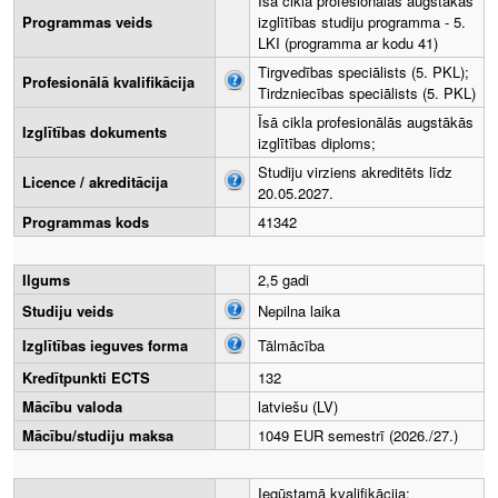
Īsā cikla profesionālās augstākās
Programmas veids
izglītības studiju programma - 5.
LKI (programma ar kodu 41)
Tirgvedības speciālists (5. PKL);
Profesionālā kvalifikācija
Tirdzniecības speciālists (5. PKL)
Īsā cikla profesionālās augstākās
Izglītības dokuments
izglītības diploms;
Studiju virziens akreditēts līdz
Licence / akreditācija
20.05.2027.
Programmas kods
41342
Ilgums
2,5 gadi
Studiju veids
Nepilna laika
Izglītības ieguves forma
Tālmācība
Kredītpunkti ECTS
132
Mācību valoda
latviešu (LV)
Mācību/studiju maksa
1049 EUR semestrī (2026./27.)
Iegūstamā kvalifikācija: