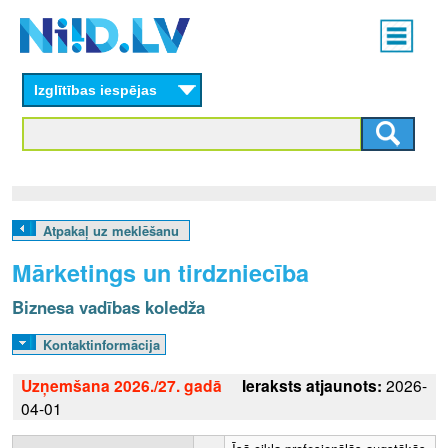
Skip
Main
to
menu
N
main
content
Izglītības iespējas
I
I
D
.
Atpakaļ uz meklēšanu
L
Mārketings un tirdzniecība
V
Biznesa vadības koledža
Kontaktinformācija
Uzņemšana 2026./27. gadā
Ieraksts atjaunots:
2026-
04-01