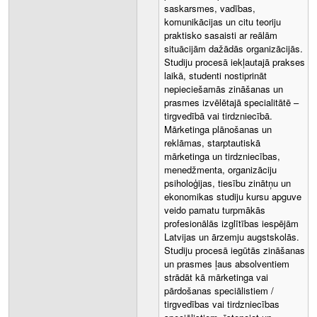
saskarsmes, vadības,
komunikācijas un citu teoriju
praktisko sasaisti ar reālām
situācijām dažādās organizācijās.
Studiju procesā iekļautajā prakses
laikā, studenti nostiprināt
nepieciešamās zināšanas un
prasmes izvēlētajā specialitātē –
tirgvedībā vai tirdzniecībā.
Mārketinga plānošanas un
reklāmas, starptautiskā
mārketinga un tirdzniecības,
menedžmenta, organizāciju
psiholoģijas, tiesību zinātņu un
ekonomikas studiju kursu apguve
veido pamatu turpmākās
profesionālās izglītības iespējām
Latvijas un ārzemju augstskolās.
Studiju procesā iegūtās zināšanas
un prasmes ļaus absolventiem
strādāt kā mārketinga vai
pārdošanas speciālistiem /
tirgvedības vai tirdzniecības