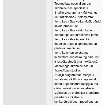
Tirgvedības speciālists vai
Tirdzniecības speciālists.
Studiju programma «Mārketings
un tirdzniecība» ir piemērota:
tiem, kas vēlas veiksmīgāk pārdot
savus produktus;
tiem, kas vēlas veidot karjeru
mārketinga un pārdošanas jomā;
tiem, kas vēlas izprast kā
darbojas tirgus pieprasījuma un
piedāvājuma likumi;
tiem, kam nepieciešama
kvalitatīva augstākā izglītība, bet
ir iespēja studēt tikai neklātienē.
Mārketinga, tirdzniecības un
tirgvedības studijas
Studiju programmas mērķis ir
sagatavot lokāli un starptautiski
darba tirgū konkurētspējīgus īsā
cikla profesionālās augstākās
izglītības un profesijas standarta
prasībām atbilstošus,
konkurētspējīgus tirgvedības un