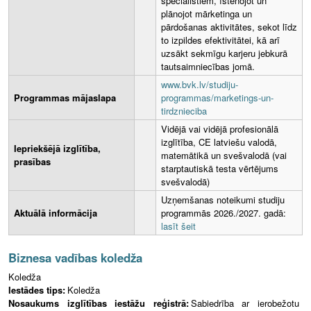
speciālistiem, īstenojot un
plānojot mārketinga un
pārdošanas aktivitātes, sekot līdz
to izpildes efektivitātei, kā arī
uzsākt sekmīgu karjeru jebkurā
tautsaimniecības jomā.
www.bvk.lv/studiju-
Programmas mājaslapa
programmas/marketings-un-
tirdznieciba
Vidējā vai vidējā profesionālā
izglītība, CE latviešu valodā,
Iepriekšējā izglītība,
matemātikā un svešvalodā (vai
prasības
starptautiskā testa vērtējums
svešvalodā)
Uzņemšanas noteikumi studiju
Aktuālā informācija
programmās 2026./2027. gadā:
lasīt šeit
Biznesa vadības koledža
Koledža
Iestādes tips:
Koledža
Nosaukums izglītības iestāžu reģistrā:
Sabiedrība ar ierobežotu