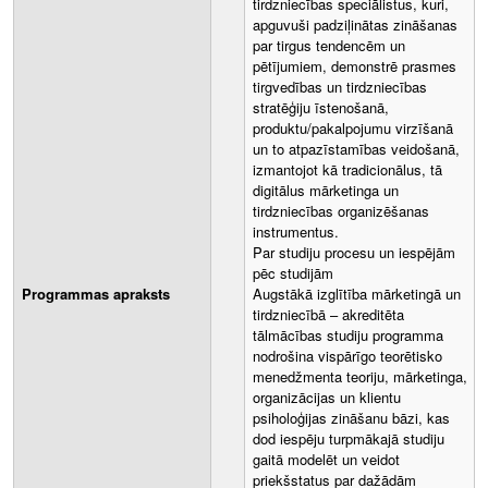
tirdzniecības speciālistus, kuri,
apguvuši padziļinātas zināšanas
par tirgus tendencēm un
pētījumiem, demonstrē prasmes
tirgvedības un tirdzniecības
stratēģiju īstenošanā,
produktu/pakalpojumu virzīšanā
un to atpazīstamības veidošanā,
izmantojot kā tradicionālus, tā
digitālus mārketinga un
tirdzniecības organizēšanas
instrumentus.
Par studiju procesu un iespējām
pēc studijām
Programmas apraksts
Augstākā izglītība mārketingā un
tirdzniecībā – akreditēta
tālmācības studiju programma
nodrošina vispārīgo teorētisko
menedžmenta teoriju, mārketinga,
organizācijas un klientu
psiholoģijas zināšanu bāzi, kas
dod iespēju turpmākajā studiju
gaitā modelēt un veidot
priekšstatus par dažādām