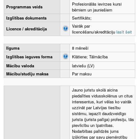
Profesionālās ievirzes kursi
Programmas veids
bērniem un jauniešiem
Izglītības dokuments
Sertifikāts;
Vairāk par
Licence / akreditācija
licencēšanu/akreditāciju
lasīt šeit
Ilgums
8 mēneši
Izglītības ieguves forma
Klātiene; Tālmācība
Mācību valoda
latviešu (LV)
Mācību/studiju maksa
Par maksu
Jauno juristu skolā aicina
piedalīties vidusskolēnus un citus
interesentus, kuri vēlas ko vairāk
uzzināt par Latvijas tiesību
sistēmu, iepazīt daudzveidīgo
jurista (jurista palīga) profesiju, tās
pievilcību un īpatnības.
Nodarbības palīdzēs jums
izšķirties par savu piemērotību