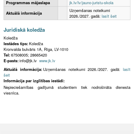
Programmas mājaslapa
jk.lv/lv/jauno-juristu-skola
Uzņemšanas noteikumi
Aktuālā informācija
2026./2027. gadā:
lasīt šeit
Juridiskā koledža
Koledža
Iestādes tips:
Koledža
Kronvalda bulvāris 1A, Rīga, LV-1010
Tel:
67508005; 28665420
E-pasts:
info@jk.lv
www.jk.lv
Aktuālā informācija:
Uzņemšanas noteikumi 2026./2027. gadā:
lasīt
šeit
Informācija par izglītības iestādi:
Nepieciešamības gadījumā studentiem tiek nodrošināta dienesta
viesnīca.