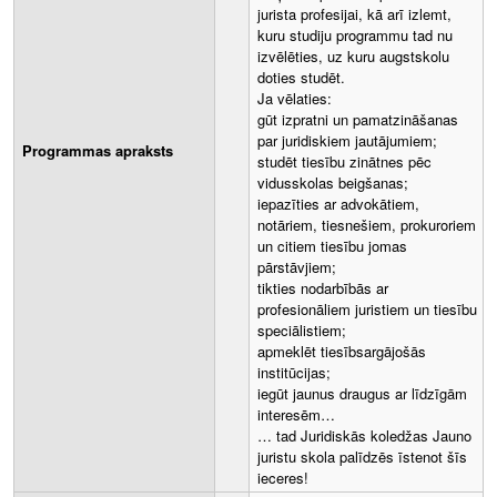
jurista profesijai, kā arī izlemt,
kuru studiju programmu tad nu
izvēlēties, uz kuru augstskolu
doties studēt.
Ja vēlaties:
gūt izpratni un pamatzināšanas
par juridiskiem jautājumiem;
Programmas apraksts
studēt tiesību zinātnes pēc
vidusskolas beigšanas;
iepazīties ar advokātiem,
notāriem, tiesnešiem, prokuroriem
un citiem tiesību jomas
pārstāvjiem;
tikties nodarbībās ar
profesionāliem juristiem un tiesību
speciālistiem;
apmeklēt tiesībsargājošās
institūcijas;
iegūt jaunus draugus ar līdzīgām
interesēm…
… tad Juridiskās koledžas Jauno
juristu skola palīdzēs īstenot šīs
ieceres!