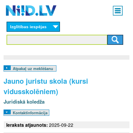
Skip
Main
to
menu
N
main
content
Izglītības iespējas
I
I
D
.
Atpakaļ uz meklēšanu
L
Jauno juristu skola (kursi
V
vidusskolēniem)
Juridiskā koledža
Kontaktinformācija
Ieraksts atjaunots:
2025-09-22