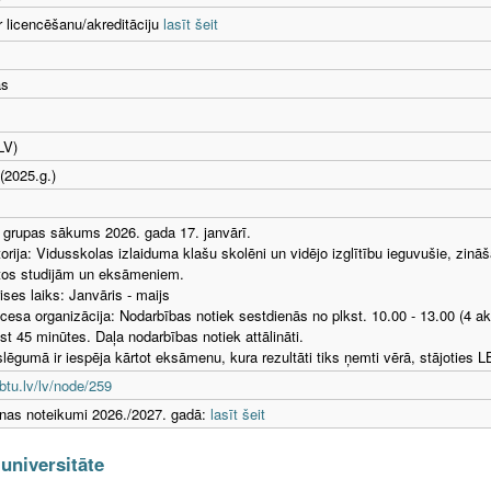
r licencēšanu/akreditāciju
lasīt šeit
as
LV)
(2025.g.)
grupas sākums 2026. gada 17. janvārī.
orija: Vidusskolas izlaiduma klašu skolēni un vidējo izglītību ieguvušie, zināš
tos studijām un eksāmeniem.
ises laiks: Janvāris - maijs
cesa organizācija: Nodarbības notiek sestdienās no plkst. 10.00 - 13.00 (4
gst 45 minūtes. Daļa nodarbības notiek attālināti.
lēgumā ir iespēja kārtot eksāmenu, kura rezultāti tiks ņemti vērā, stājoties
tu.lv/lv/node/259
as noteikumi 2026./2027. gadā:
lasīt šeit
 universitāte