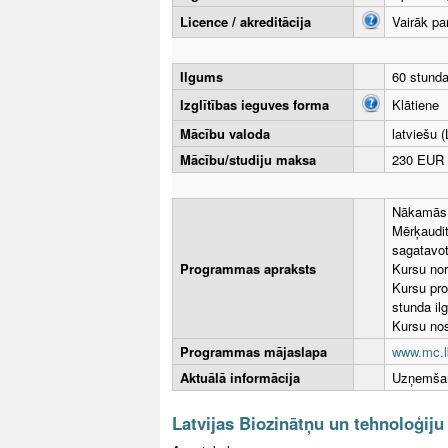
Licence / akreditācija
Vairāk pa
Ilgums
60 stund
Izglītības ieguves forma
Klātiene
Mācību valoda
latviešu (
Mācību/studiju maksa
230 EUR 
Nākamās 
Mērķaudit
sagatavo
Programmas apraksts
Kursu nor
Kursu pro
stunda il
Kursu nos
Programmas mājaslapa
www.mc.lb
Aktuālā informācija
Uzņemšan
Latvijas Biozinātņu un tehnoloģiju