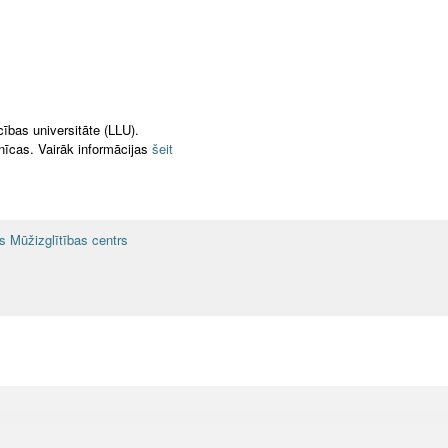
ības universitāte (LLU).
nīcas. Vairāk informācijas
šeit
es Mūžizglītības centrs