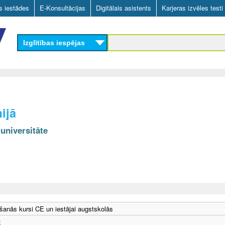
Skip
as iestādes
E-Konsultācijas
Digitālais asistents
Karjeras izvēles testi
to
main
Izglītības iespējas
content
ijā
 universitāte
anās kursi CE un iestājai augstskolās
;