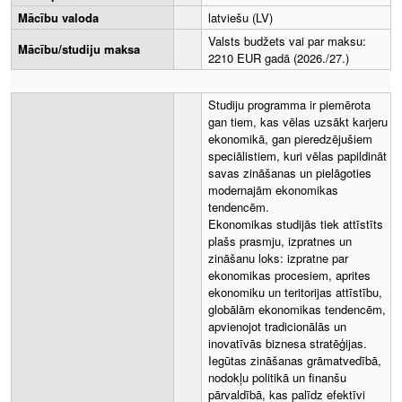
Mācību valoda
latviešu (LV)
Valsts budžets vai par maksu:
Mācību/studiju maksa
2210 EUR gadā (2026./27.)
Studiju programma ir piemērota
gan tiem, kas vēlas uzsākt karjeru
ekonomikā, gan pieredzējušiem
speciālistiem, kuri vēlas papildināt
savas zināšanas un pielāgoties
modernajām ekonomikas
tendencēm.
Ekonomikas studijās tiek attīstīts
plašs prasmju, izpratnes un
zināšanu loks: izpratne par
ekonomikas procesiem, aprites
ekonomiku un teritorijas attīstību,
globālām ekonomikas tendencēm,
apvienojot tradicionālās un
inovatīvās biznesa stratēģijas.
Iegūtas zināšanas grāmatvedībā,
nodokļu politikā un finanšu
pārvaldībā, kas palīdz efektīvi