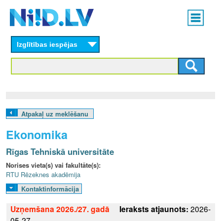
Skip
Main
to
menu
N
main
content
Izglītības iespējas
I
I
D
.
Atpakaļ uz meklēšanu
L
Ekonomika
V
Rīgas Tehniskā universitāte
Norises vieta(s) vai fakultāte(s):
RTU Rēzeknes akadēmija
Kontaktinformācija
Uzņemšana 2026./27. gadā
Ieraksts atjaunots:
2026-
05-27