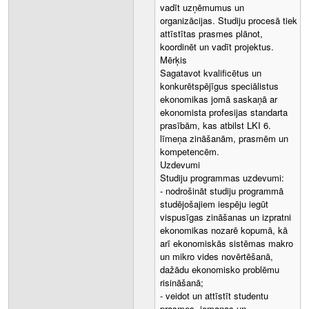
vadīt uzņēmumus un
organizācijas. Studiju procesā tiek
attīstītas prasmes plānot,
koordinēt un vadīt projektus.
Mērķis
Sagatavot kvalificētus un
konkurētspējīgus speciālistus
ekonomikas jomā saskaņā ar
ekonomista profesijas standarta
prasībām, kas atbilst LKI 6.
līmeņa zināšanām, prasmēm un
kompetencēm.
Uzdevumi
Studiju programmas uzdevumi:
- nodrošināt studiju programmā
studējošajiem iespēju iegūt
vispusīgas zināšanas un izpratni
ekonomikas nozarē kopumā, kā
arī ekonomiskās sistēmas makro
un mikro vides novērtēšanā,
dažādu ekonomisko problēmu
risināšanā;
- veidot un attīstīt studentu
prasmes, iemaņas un