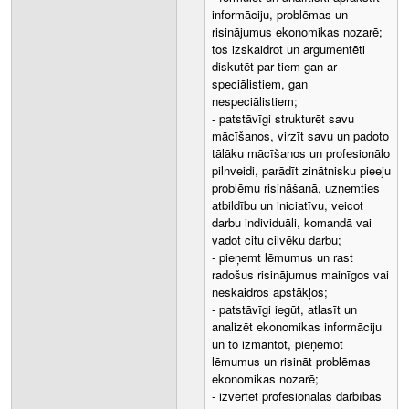
informāciju, problēmas un
risinājumus ekonomikas nozarē;
tos izskaidrot un argumentēti
diskutēt par tiem gan ar
speciālistiem, gan
nespeciālistiem;
- patstāvīgi strukturēt savu
mācīšanos, virzīt savu un padoto
tālāku mācīšanos un profesionālo
pilnveidi, parādīt zinātnisku pieeju
problēmu risināšanā, uzņemties
atbildību un iniciatīvu, veicot
darbu individuāli, komandā vai
vadot citu cilvēku darbu;
- pieņemt lēmumus un rast
radošus risinājumus mainīgos vai
neskaidros apstākļos;
- patstāvīgi iegūt, atlasīt un
analizēt ekonomikas informāciju
un to izmantot, pieņemot
lēmumus un risināt problēmas
ekonomikas nozarē;
- izvērtēt profesionālās darbības