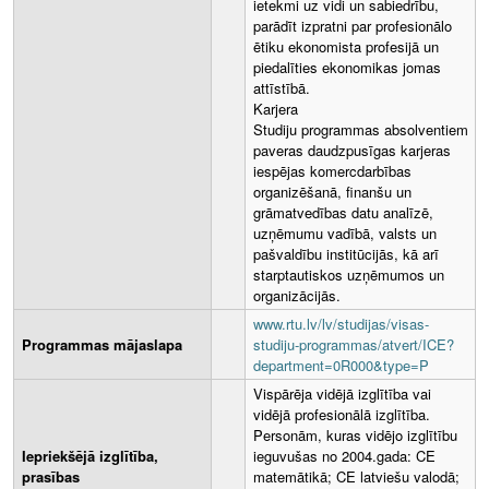
ietekmi uz vidi un sabiedrību,
parādīt izpratni par profesionālo
ētiku ekonomista profesijā un
piedalīties ekonomikas jomas
attīstībā.
Karjera
Studiju programmas absolventiem
paveras daudzpusīgas karjeras
iespējas komercdarbības
organizēšanā, finanšu un
grāmatvedības datu analīzē,
uzņēmumu vadībā, valsts un
pašvaldību institūcijās, kā arī
starptautiskos uzņēmumos un
organizācijās.
www.rtu.lv/lv/studijas/visas-
Programmas mājaslapa
studiju-programmas/atvert/ICE?
department=0R000&type=P
Vispārēja vidējā izglītība vai
vidējā profesionālā izglītība.
Personām, kuras vidējo izglītību
Iepriekšējā izglītība,
ieguvušas no 2004.gada: CE
prasības
matemātikā; CE latviešu valodā;