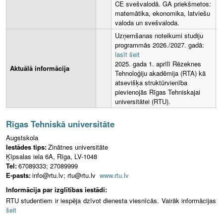
CE svešvalodā. GA priekšmetos:
matemātika, ekonomika, latviešu
valoda un svešvaloda.
Uzņemšanas noteikumi studiju
programmās 2026./2027. gadā:
lasīt šeit
2025. gada 1. aprīlī Rēzeknes
Aktuālā informācija
Tehnoloģiju akadēmija (RTA) kā
atsevišķa struktūrvienība
pievienojās Rīgas Tehniskajai
universitātei (RTU).
Rīgas Tehniskā universitāte
Augstskola
Iestādes tips:
Zinātnes universitāte
Ķīpsalas iela 6A, Rīga, LV-1048
Tel:
67089333; 27089999
E-pasts:
info@rtu.lv; rtu@rtu.lv
www.rtu.lv
Informācija par izglītības iestādi:
RTU studentiem ir iespēja dzīvot dienesta viesnīcās. Vairāk informācijas
šeit