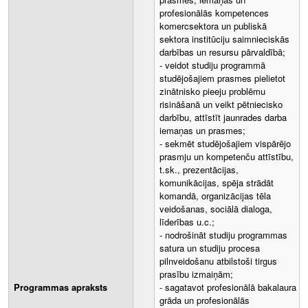
profesionālās kompetences
komercsektora un publiskā
sektora institūciju saimnieciskās
darbības un resursu pārvaldībā;
- veidot studiju programmā
studējošajiem prasmes pielietot
zinātnisko pieeju problēmu
risināšanā un veikt pētniecisko
darbību, attīstīt jaunrades darba
iemaņas un prasmes;
- sekmēt studējošajiem vispārējo
prasmju un kompetenču attīstību,
t.sk., prezentācijas,
komunikācijas, spēja strādāt
komandā, organizācijas tēla
veidošanas, sociālā dialoga,
līderības u.c.;
- nodrošināt studiju programmas
satura un studiju procesa
pilnveidošanu atbilstoši tirgus
prasību izmaiņām;
Programmas apraksts
- sagatavot profesionālā bakalaura
grāda un profesionālās