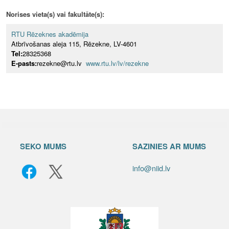
Norises vieta(s) vai fakultāte(s):
RTU Rēzeknes akadēmija
Atbrīvošanas aleja 115, Rēzekne, LV-4601
Tel:
28325368
E-pasts:
rezekne@rtu.lv
www.rtu.lv/lv/rezekne
SEKO MUMS
SAZINIES AR MUMS
info@niid.lv