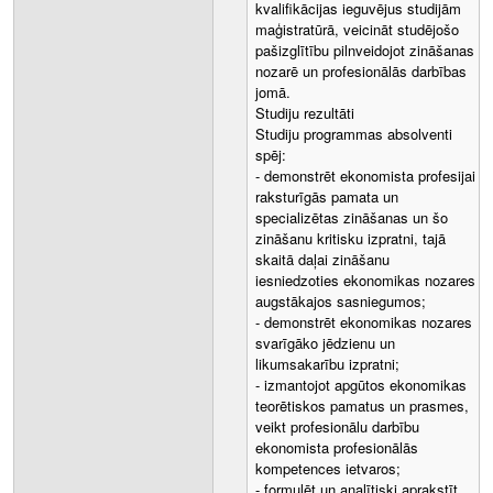
kvalifikācijas ieguvējus studijām
maģistratūrā, veicināt studējošo
pašizglītību pilnveidojot zināšanas
nozarē un profesionālās darbības
jomā.
Studiju rezultāti
Studiju programmas absolventi
spēj:
- demonstrēt ekonomista profesijai
raksturīgās pamata un
specializētas zināšanas un šo
zināšanu kritisku izpratni, tajā
skaitā daļai zināšanu
iesniedzoties ekonomikas nozares
augstākajos sasniegumos;
- demonstrēt ekonomikas nozares
svarīgāko jēdzienu un
likumsakarību izpratni;
- izmantojot apgūtos ekonomikas
teorētiskos pamatus un prasmes,
veikt profesionālu darbību
ekonomista profesionālās
kompetences ietvaros;
- formulēt un analītiski aprakstīt