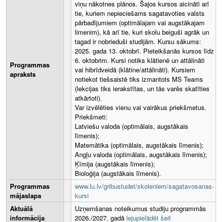
viņu nākotnes plānos. Šajos kursos aicināti arī
tie, kuriem nepieciešams sagatavoties valsts
pārbadījumiem (optimālajam vai augstākajam
limenim), kā arī tie, kuri skolu beiguši agrāk un
tagad ir nobrieduši studijām. Kursu sākums:
2025. gada 13. oktobrī. Pieteikšanās kursos līdz
6. oktobrim. Kursi notiks klātienē un attālināti
Programmas
vai hibrīdveidā (klātine/attālināti). Kursiem
apraksts
notiekot tiešsaistē tiks izmantots MS Teams
(lekcijas tiks ierakstītas, un tās varēs skatīties
atkārtoti).
Var izvēlēties vienu vai vairākus priekšmetus.
Priekšmeti:
Latviešu valoda (optimālais, augstākais
līmenis);
Matemātika (optimālais, augstākais līmenis);
Angļu valoda (optimālais, augstākais līmenis);
Ķīmija (augstākais līmenis);
Bioloģija (augstākais līmenis).
Programmas
www.lu.lv/gribustudet/skoleniem/sagatavosanas-
mājaslapa
kursi
Aktuālā
Uzņemšanas noteikumus studiju programmās
informācija
2026./2027. gadā
lejupielādēt šeit