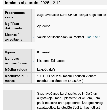
Ieraksts atjaunots:
2025-12-12
Programmas
Sagatavošanās kursi CE un iestājai augstskolās
veids
Izglītības
Apliecība;
dokuments
Licence /
Vairāk par licencēšanu/akreditāciju
lasīt šeit
akreditācija
Ilgums
8 mēneši
Izglītības
Klātiene; Tālmācība
ieguves forma
Mācību valoda
latviešu (LV)
Mācību/studiju
192 EUR par visu mācību periodu vienam
maksa
mācību priekšmetam (2025./26.)
Sagatavošanas kursi (garie, optimālajā un
augstākajā līmenī) piemēroti cilvēkiem, kam
patīk nopietns un rūpīgs darbs, kas grib kārtīgi
sagatavoties, lai studētu tieši to, kas ietilpst