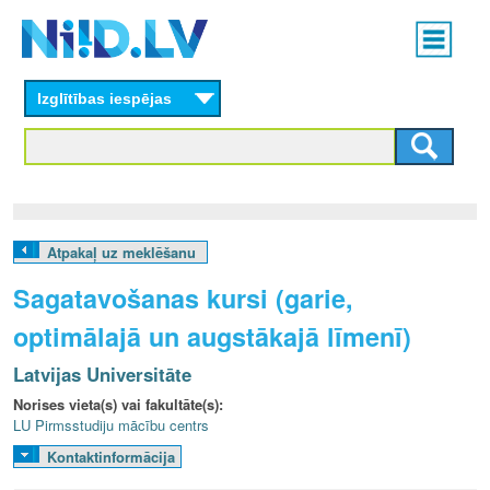
Skip
Main
to
menu
N
main
content
Izglītības iespējas
I
I
D
.
Atpakaļ uz meklēšanu
L
Sagatavošanas kursi (garie,
V
optimālajā un augstākajā līmenī)
Latvijas Universitāte
Norises vieta(s) vai fakultāte(s):
LU Pirmsstudiju mācību centrs
Kontaktinformācija