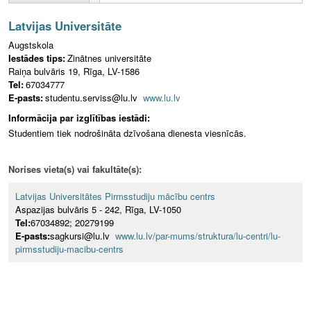
Latvijas Universitāte
Augstskola
Iestādes tips:
Zinātnes universitāte
Raiņa bulvāris 19, Rīga, LV-1586
Tel:
67034777
E-pasts:
studentu.serviss@lu.lv
www.lu.lv
Informācija par izglītības iestādi:
Studentiem tiek nodrošināta dzīvošana dienesta viesnīcās.
Norises vieta(s) vai fakultāte(s):
Latvijas Universitātes Pirmsstudiju mācību centrs
Aspazijas bulvāris 5 - 242, Rīga, LV-1050
Tel:
67034892; 20279199
E-pasts:
sagkursi@lu.lv
www.lu.lv/par-mums/struktura/lu-centri/lu-
pirmsstudiju-macibu-centrs