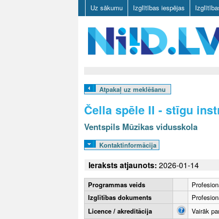
Uz sākumu
Izglītības iespējas
Izglītīb
N
I
Atpakaļ uz meklēšanu
I
Čella spēle II - stīgu in
D
Ventspils Mūzikas vidusskola
.
Kontaktinformācija
L
Ieraksts atjaunots:
2026-01-14
V
Programmas veids
Profesion
Izglītības dokuments
Profesionā
Licence / akreditācija
Vairāk pa