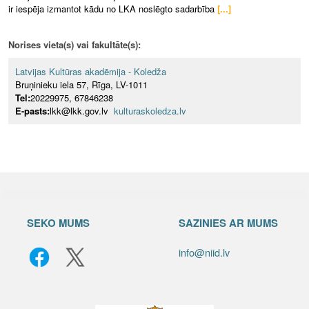
ir iespēja izmantot kādu no LKA noslēgto sadarbība
[...]
Norises vieta(s) vai fakultāte(s):
Latvijas Kultūras akadēmija - Koledža
Bruņinieku iela 57, Rīga, LV-1011
Tel:
20229975, 67846238
E-pasts:
lkk@lkk.gov.lv
kulturaskoledza.lv
SEKO MUMS
SAZINIES AR MUMS
info@niid.lv