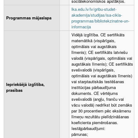
sociālekonomiskos apstākļos.
lka.edu.lv/lv/gribu-studet-
akademija/studijas/isa-cikla-
Programmas mājaslapa
programmas/bibliotekzinatne-un-
informacija
Vidējā izglītība. CE sertifikāts
matemātikā (vispārīgais,
optimālais vai augstākais
līmenis); CE sertifikāts latviešu
valodā (vispārīgais, optimālais vai
augstākais līmenis); CE sertifikāts
svešvalodā (vispārīgais,
optimālais vai augstākais līmenis)
vai starptautiskās testēšanas
Iepriekšējā izglītība,
institūcijas pārbaudījuma
prasības
dokuments. CE vērtējums
svešvalodā (angļu, franču vai
vācu valodā) nedrīkst būt zemāks
par 30 procentiem pēc eksāmenu
līmeņu rezultātu pielīdzināšanas
koeficienta piemērošanas.
Iestājpārbaudījumi:
pārrunas;