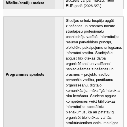
Budžets vai par maksu: 1900
Mācību/studiju maksa
EUR gadā (2026./27.)
Studijas sniedz iespēju apgūt
zināšanas un prasmes nozarē
strādājošu profesionālu
pasniedzēju vadībā: informācijas
resursu pārvaldības principi,
bibliotēku pakalpojumu sniegšana,
informācijpratība. Studējošie
apgūst bibliotēkas darba
organizēšanai un vadīšanai
nepieciešamās zināšanas un
Programmas apraksts
prasmes – projektu vadību,
personāla vadību, pasākumu
organizēšanu, digitālo
komunikāciju, mākslīgā intelekta
rīku lietošanu. Studenti apgūst
kompetences veikt bibliotēkas
informācijas speciālista
pienākumus, kā arī patstāvīgi
organizēt bibliotēkas vai tās
struktūrvienības darbu mainīgos