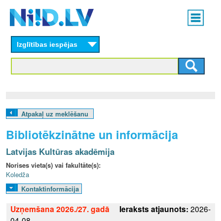
Skip
Main
to
menu
N
main
content
Izglītības iespējas
I
I
D
.
Atpakaļ uz meklēšanu
L
Bibliotēkzinātne un informācija
V
Latvijas Kultūras akadēmija
Norises vieta(s) vai fakultāte(s):
Koledža
Kontaktinformācija
Uzņemšana 2026./27. gadā
Ieraksts atjaunots:
2026-
04-08