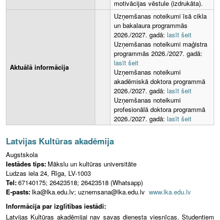
motivācijas vēstule (izdrukāta).
Uzņemšanas noteikumi īsā cikla
un bakalaura programmās
2026./2027. gadā:
lasīt šeit
Uzņemšanas noteikumi maģistra
programmās 2026./2027. gadā:
lasīt šeit
Aktuālā informācija
Uzņemšanas noteikumi
akadēmiskā doktora programmā
2026./2027. gadā:
lasīt šeit
Uzņemšanas noteikumi
profesionālā doktora programmā
2026./2027. gadā:
lasīt šeit
Latvijas Kultūras akadēmija
Augstskola
Iestādes tips:
Mākslu un kultūras universitāte
Ludzas iela 24, Rīga, LV-1003
Tel:
67140175; 26423518; 26423518 (Whatsapp)
E-pasts:
lka@lka.edu.lv; uznemsana@lka.edu.lv
www.lka.edu.lv
Informācija par izglītības iestādi:
Latvijas Kultūras akadēmijai nav savas dienesta viesnīcas. Studentiem