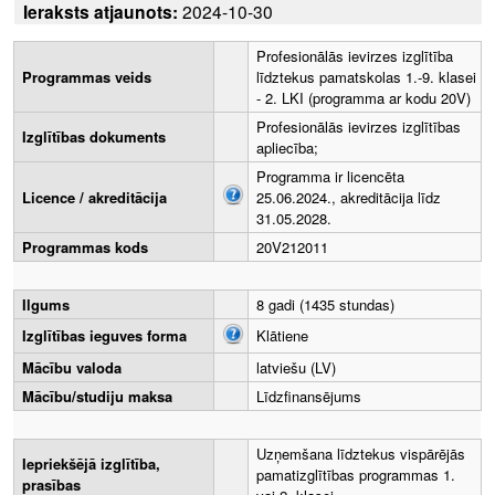
Ieraksts atjaunots:
2024-10-30
Profesionālās ievirzes izglītība
Programmas veids
līdztekus pamatskolas 1.-9. klasei
- 2. LKI (programma ar kodu 20V)
Profesionālās ievirzes izglītības
Izglītības dokuments
apliecība;
Programma ir licencēta
Licence / akreditācija
25.06.2024., akreditācija līdz
31.05.2028.
Programmas kods
20V212011
Ilgums
8 gadi (1435 stundas)
Izglītības ieguves forma
Klātiene
Mācību valoda
latviešu (LV)
Mācību/studiju maksa
Līdzfinansējums
Uzņemšana līdztekus vispārējās
Iepriekšējā izglītība,
pamatizglītības programmas 1.
prasības