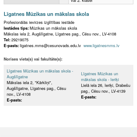
vai 2. klasei
Līgatnes Mūzikas un mākslas skola
Profesionālās ievirzes izglītības iestāde
Iestādes tips:
Mūzikas un mākslas skola
Mākslas iela 2, Augšlīgatne, Līgatnes pag., Cēsu nov., LV-4108
Tel:
29219075
E-pasts:
ligatnes.mms@cesunovads.edu.lv
www.ligatnesmms.lv
Norises vieta(s) vai fakultāte(s):
Līgatnes Mūzikas un mākslas skola -
Līgatnes Mūzikas un
Augšlīgatne
mākslas skola - Ieriķi
Mākslas iela 2, "Kārkliņi",
Lielā iela 26, Ieriķi, Drabešu
Augšlīgatne, Līgatnes pag., Cēsu
pag., Cēsu nov., LV-4139
nov., LV-4108
E-pasts:
E-pasts: