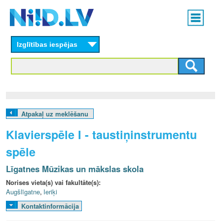
Skip
Main
to
menu
N
main
content
Izglītības iespējas
I
I
D
.
Atpakaļ uz meklēšanu
L
Klavierspēle I - taustiņinstrumentu
V
spēle
Līgatnes Mūzikas un mākslas skola
Norises vieta(s) vai fakultāte(s):
Augšlīgatne
,
Ieriķi
Kontaktinformācija