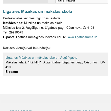
vai 2. klasei
Līgatnes Mūzikas un mākslas skola
Profesionālās ievirzes izglītības iestāde
Iestādes tips:
Mūzikas un mākslas skola
Mākslas iela 2, Augšlīgatne, Līgatnes pag., Cēsu nov., LV-4108
Tel:
29219075
E-pasts:
ligatnes.mms@cesunovads.edu.lv
www.ligatnesmms.lv
Norises vieta(s) vai fakultāte(s):
Līgatnes Mūzikas un mākslas skola - Augšlīgatne
Mākslas iela 2, "Kārkliņi", Augšlīgatne, Līgatnes pag., Cēsu nov., LV-
4108
E-pasts: