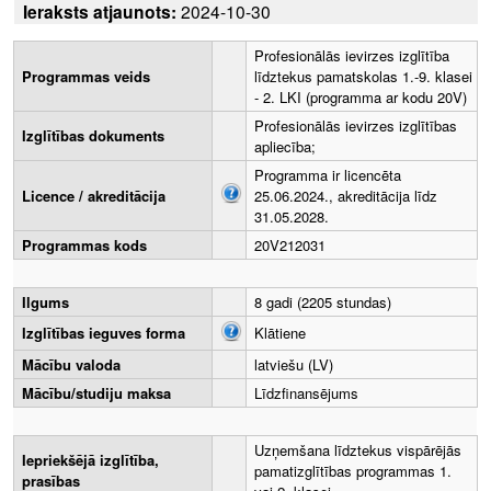
Ieraksts atjaunots:
2024-10-30
Profesionālās ievirzes izglītība
Programmas veids
līdztekus pamatskolas 1.-9. klasei
- 2. LKI (programma ar kodu 20V)
Profesionālās ievirzes izglītības
Izglītības dokuments
apliecība;
Programma ir licencēta
Licence / akreditācija
25.06.2024., akreditācija līdz
31.05.2028.
Programmas kods
20V212031
Ilgums
8 gadi (2205 stundas)
Izglītības ieguves forma
Klātiene
Mācību valoda
latviešu (LV)
Mācību/studiju maksa
Līdzfinansējums
Uzņemšana līdztekus vispārējās
Iepriekšējā izglītība,
pamatizglītības programmas 1.
prasības