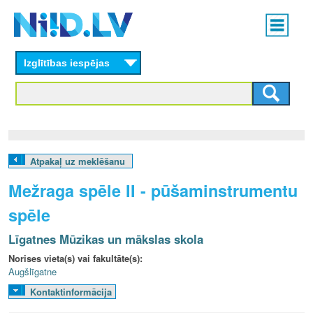
Skip
Main
to
menu
N
main
content
Izglītības iespējas
I
I
D
.
Atpakaļ uz meklēšanu
L
Mežraga spēle II - pūšaminstrumentu
V
spēle
Līgatnes Mūzikas un mākslas skola
Norises vieta(s) vai fakultāte(s):
Augšlīgatne
Kontaktinformācija