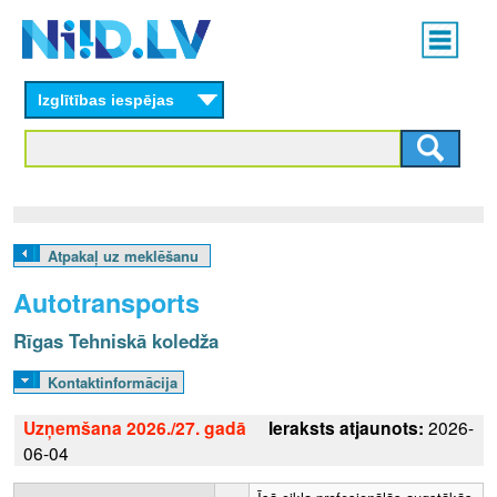
Skip
Main
to
menu
N
main
content
Izglītības iespējas
I
I
D
.
Atpakaļ uz meklēšanu
L
Autotransports
V
Rīgas Tehniskā koledža
Kontaktinformācija
Uzņemšana 2026./27. gadā
Ieraksts atjaunots:
2026-
06-04