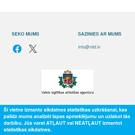
SEKO MUMS
SAZINIES AR MUMS
info@niid.lv
© 2025 Valsts izglītības attīstības aģentūra, publicētā satura visas tiesības
Šī vietne izmanto sīkdatnes statistikas uzkrāšanai, kas
aizsargātas.
palīdz mums analizēt lapas apmeklējumu un uzlabot tās
darbību. Jūs varat ATĻAUT vai NEATĻAUT izmantot
statistikas sīkdatnes.