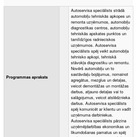
Autoservisa speciālists strādā
automobiļu tehniskās apkopes un
remonta uzņēmumos, automobiļu
diagnostikas centros, automobiļu
tehniskās apskates punktos un
tamlīdzīgos radnieciskos
uzņēmumos. Autoservisa
speciālists spēj veikt automobiļa
tehnisko apkopi, tehniskā
stāvokļa diagnostiku un remontu.
Novērš automobiļu un to
sastāvdaļu bojājumus, nomainot
Programmas apraksts
agregātus, mezglus un detaļas,
veicot demontāžas un montāžas
darbus, atjauno detaļas vai to
salāgojumus, veicot atslēdznieka
darbus. Autoservisa speciālists
spēj komunicēt ar klientu un vadīt
uzņēmuma darbiniekus.
Autoservisa speciālists pārzina
uzņēmējdarbības ekonomikas un
likumdošanas pamatus un spēj