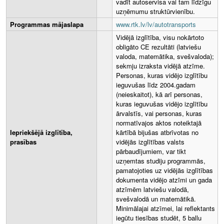
vadīt autoservisa vai tam līdzīgu
uzņēmumu struktūrvienību.
Programmas mājaslapa
www.rtk.lv/lv/autotransports
Vidējā izglītība, visu nokārtoto
obligāto CE rezultāti (latviešu
valoda, matemātika, svešvaloda);
sekmju izraksta vidējā atzīme.
Personas, kuras vidējo izglītību
ieguvušas līdz 2004.gadam
(neieskaitot), kā arī personas,
kuras ieguvušas vidējo izglītību
ārvalstīs, vai personas, kuras
normatīvajos aktos noteiktajā
Iepriekšējā izglītība,
kārtībā bijušas atbrīvotas no
prasības
vidējās izglītības valsts
pārbaudījumiem, var tikt
uzņemtas studiju programmās,
pamatojoties uz vidējās izglītības
dokumenta vidējo atzīmi un gada
atzīmēm latviešu valodā,
svešvalodā un matemātikā.
Minimālajai atzīmei, lai reflektants
iegūtu tiesības studēt, 5 ballu