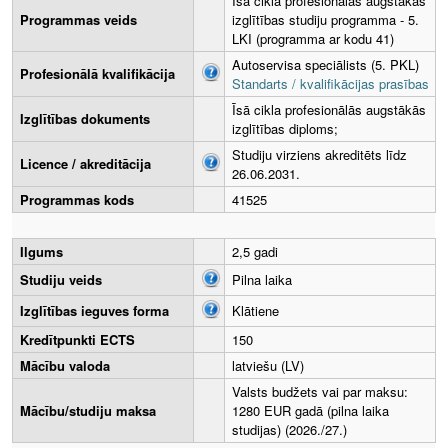
Īsā cikla profesionālās augstākās
Programmas veids
izglītības studiju programma - 5.
LKI (programma ar kodu 41)
Autoservisa speciālists (5. PKL)
Profesionālā kvalifikācija
Standarts / kvalifikācijas prasības
Īsā cikla profesionālās augstākās
Izglītības dokuments
izglītības diploms;
Studiju virziens akreditēts līdz
Licence / akreditācija
26.06.2031.
Programmas kods
41525
Ilgums
2,5 gadi
Studiju veids
Pilna laika
Izglītības ieguves forma
Klātiene
Kredītpunkti ECTS
150
Mācību valoda
latviešu (LV)
Valsts budžets vai par maksu:
Mācību/studiju maksa
1280 EUR gadā (pilna laika
studijas) (2026./27.)