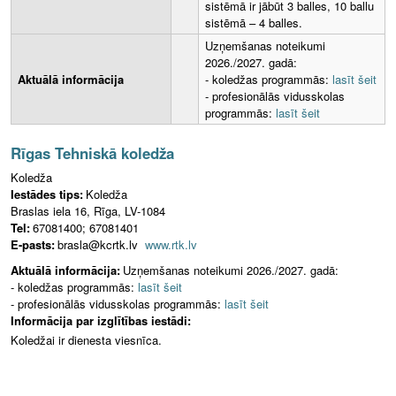
sistēmā ir jābūt 3 balles, 10 ballu
sistēmā – 4 balles.
Uzņemšanas noteikumi
2026./2027. gadā:
Aktuālā informācija
- koledžas programmās:
lasīt šeit
- profesionālās vidusskolas
programmās:
lasīt šeit
Rīgas Tehniskā koledža
Koledža
Iestādes tips:
Koledža
Braslas iela 16, Rīga, LV-1084
Tel:
67081400; 67081401
E-pasts:
brasla@kcrtk.lv
www.rtk.lv
Aktuālā informācija:
Uzņemšanas noteikumi 2026./2027. gadā:
- koledžas programmās:
lasīt šeit
- profesionālās vidusskolas programmās:
lasīt šeit
Informācija par izglītības iestādi:
Koledžai ir dienesta viesnīca.