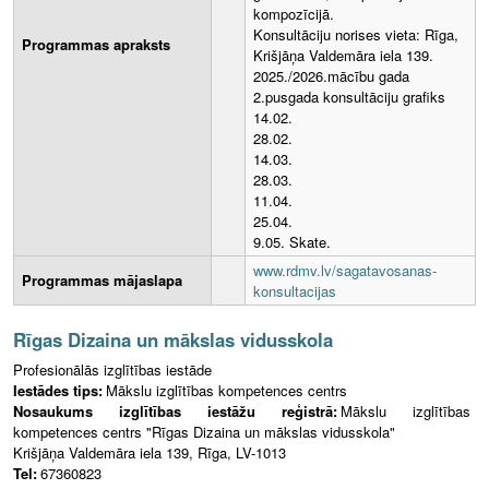
kompozīcijā.
Konsultāciju norises vieta: Rīga,
Programmas apraksts
Krišjāņa Valdemāra iela 139.
2025./2026.mācību gada
2.pusgada konsultāciju grafiks
14.02.
28.02.
14.03.
28.03.
11.04.
25.04.
9.05. Skate.
www.rdmv.lv/sagatavosanas-
Programmas mājaslapa
konsultacijas
Rīgas Dizaina un mākslas vidusskola
Profesionālās izglītības iestāde
Iestādes tips:
Mākslu izglītības kompetences centrs
Nosaukums izglītības iestāžu reģistrā:
Mākslu izglītības
kompetences centrs "Rīgas Dizaina un mākslas vidusskola"
Krišjāņa Valdemāra iela 139, Rīga, LV-1013
Tel:
67360823