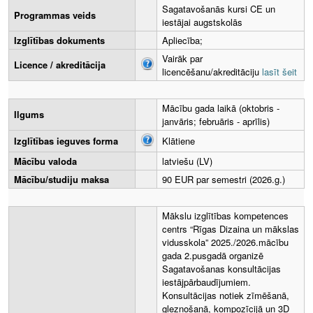
Sagatavošanās kursi CE un
Programmas veids
iestājai augstskolās
Izglītības dokuments
Apliecība;
Vairāk par
Licence / akreditācija
licencēšanu/akreditāciju
lasīt šeit
Mācību gada laikā (oktobris -
Ilgums
janvāris; februāris - aprīlis)
Izglītības ieguves forma
Klātiene
Mācību valoda
latviešu (LV)
Mācību/studiju maksa
90 EUR par semestri (2026.g.)
Mākslu izglītības kompetences
centrs “Rīgas Dizaina un mākslas
vidusskola” 2025./2026.mācību
gada 2.pusgadā organizē
Sagatavošanas konsultācijas
iestājpārbaudījumiem.
Konsultācijas notiek zīmēšanā,
gleznošanā, kompozīcijā un 3D