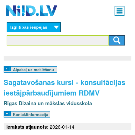
Skip
Main
to
menu
N
main
content
Izglītības iespējas
I
I
D
.
Atpakaļ uz meklēšanu
L
Sagatavošanas kursi - konsultācijas
V
iestājpārbaudījumiem RDMV
Rīgas Dizaina un mākslas vidusskola
Kontaktinformācija
Ieraksts atjaunots:
2026-01-14