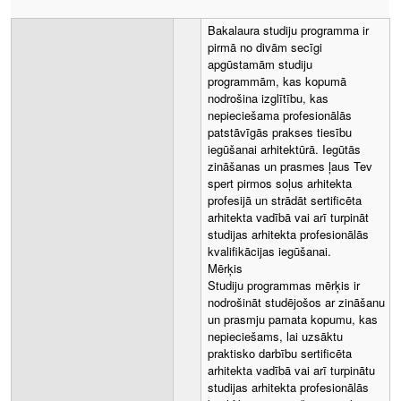
Bakalaura studiju programma ir
pirmā no divām secīgi
apgūstamām studiju
programmām, kas kopumā
nodrošina izglītību, kas
nepieciešama profesionālās
patstāvīgās prakses tiesību
iegūšanai arhitektūrā. Iegūtās
zināšanas un prasmes ļaus Tev
spert pirmos soļus arhitekta
profesijā un strādāt sertificēta
arhitekta vadībā vai arī turpināt
studijas arhitekta profesionālās
kvalifikācijas iegūšanai.
Mērķis
Studiju programmas mērķis ir
nodrošināt studējošos ar zināšanu
un prasmju pamata kopumu, kas
nepieciešams, lai uzsāktu
praktisko darbību sertificēta
arhitekta vadībā vai arī turpinātu
studijas arhitekta profesionālās