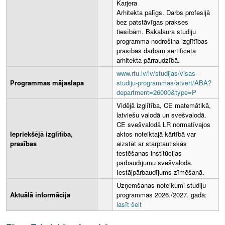
Karjera
Arhitekta palīgs. Darbs profesijā
bez patstāvīgas prakses
tiesībām. Bakalaura studiju
programma nodrošina izglītības
prasības darbam sertificēta
arhitekta pārraudzībā.
www.rtu.lv/lv/studijas/visas-
Programmas mājaslapa
studiju-programmas/atvert/ABA?
department=26000&type=P
Vidējā izglītība, CE matemātikā,
latviešu valodā un svešvalodā.
CE svešvalodā LR normatīvajos
Iepriekšējā izglītība,
aktos noteiktajā kārtībā var
prasības
aizstāt ar starptautiskās
testēšanas institūcijas
pārbaudījumu svešvalodā.
Iestājpārbaudījums zīmēšanā.
Uzņemšanas noteikumi studiju
Aktuālā informācija
programmās 2026./2027. gadā:
lasīt šeit