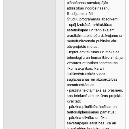
plānošanas savstarpējās
atbilstības nodrošināšanu.
Studiju rezultāti
Studiju programmas absolventi:
- spēj izstrādāt arhitektūras
estētiskajām un tehniskajām
prasībām atbilstošu dzīvojamo un
monofunkcionālu publisko ēku
būvprojektu metus;
- izprot arhitektūras un mākslas,
tehnoloģiju un humanitāro zinātņu
vēstures attīstības teorētiskās
likumsakarības, kā arī
kultūrvēsturiskās vides
saglabāšanas un aizsardzības
pamatnostādnes;
- pārzina tēlotājmākslas prasmes,
kas ietekmē arhitektūras projektu
kvalitāti;
- pārzina pilsētbūvniecības un
teritoriālplānošanas pamatus;
- pārzina cilvēku un ēku
savstarpējās saistības, kā arī
izprot vides konteksta un