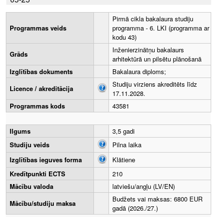
Pirmā cikla bakalaura studiju
Programmas veids
programma - 6. LKI (programma ar
kodu 43)
Inženierzinātņu bakalaurs
Grāds
arhitektūrā un pilsētu plānošanā
Izglītības dokuments
Bakalaura diploms;
Studiju virziens akreditēts līdz
Licence / akreditācija
17.11.2028.
Programmas kods
43581
Ilgums
3,5 gadi
Studiju veids
Pilna laika
Izglītības ieguves forma
Klātiene
Kredītpunkti ECTS
210
Mācību valoda
latviešu/angļu (LV/EN)
Budžets vai maksas: 6800 EUR
Mācību/studiju maksa
gadā (2026./27.)