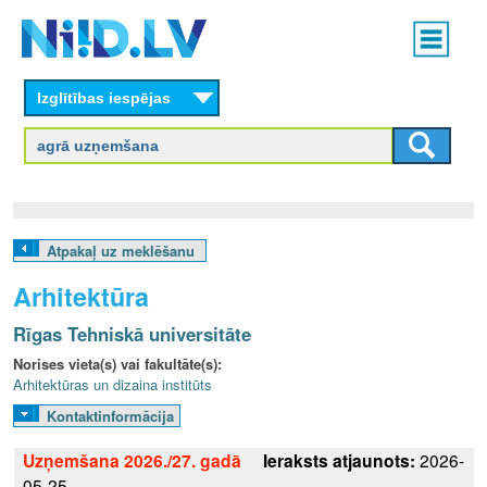
Skip
Main
to
menu
N
main
content
Izglītības iespējas
I
I
D
.
Atpakaļ uz meklēšanu
L
Arhitektūra
V
Rīgas Tehniskā universitāte
Norises vieta(s) vai fakultāte(s):
Arhitektūras un dizaina institūts
Kontaktinformācija
Uzņemšana 2026./27. gadā
Ieraksts atjaunots:
2026-
05-25