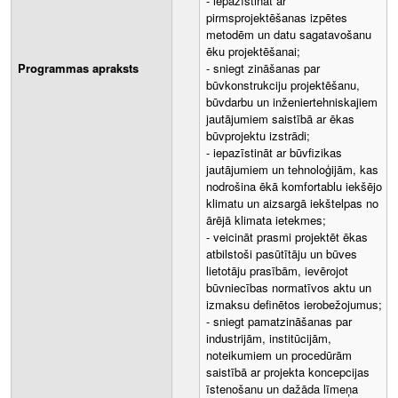
- iepazīstināt ar
pirmsprojektēšanas izpētes
metodēm un datu sagatavošanu
ēku projektēšanai;
Programmas apraksts
- sniegt zināšanas par
būvkonstrukciju projektēšanu,
būvdarbu un inženiertehniskajiem
jautājumiem saistībā ar ēkas
būvprojektu izstrādi;
- iepazīstināt ar būvfizikas
jautājumiem un tehnoloģijām, kas
nodrošina ēkā komfortablu iekšējo
klimatu un aizsargā iekštelpas no
ārējā klimata ietekmes;
- veicināt prasmi projektēt ēkas
atbilstoši pasūtītāju un būves
lietotāju prasībām, ievērojot
būvniecības normatīvos aktu un
izmaksu definētos ierobežojumus;
- sniegt pamatzināšanas par
industrijām, institūcijām,
noteikumiem un procedūrām
saistībā ar projekta koncepcijas
īstenošanu un dažāda līmeņa