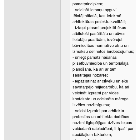
pamatprincipiem;
- veicināt iemaņu apguvi
tēlotājmākslā, kas ietekmē
arhitektūras projektu kvalitāti;
- izkopt prasmi projektēt ēkas
atbilstoši pasūtītāju un būves
lietotāju prasībām, ievērojot
būvniecības normatīvo aktu un
izmaksu definētos ierobežojumus;
- sniegt pamatzināšanas
pilsētbūvniecībā un teritoriālajā
plānošanā, kā arī ar tām
saistītajās nozarēs;
- iepazīstināt ar cilvēku un ēku
savstarpējo mijiedarbību, kā arī
veicināt izpratni par vides
konteksta un adekvāta mēroga
izvēles nozīmīgumu;
- veidot izpratni par arhitekta
profesijas un arhitekta darbības
nozīmi ilgtspējīgas dzīves telpas
veidošanā sabiedrībai, it īpaši par
sociālajiem faktoriem;