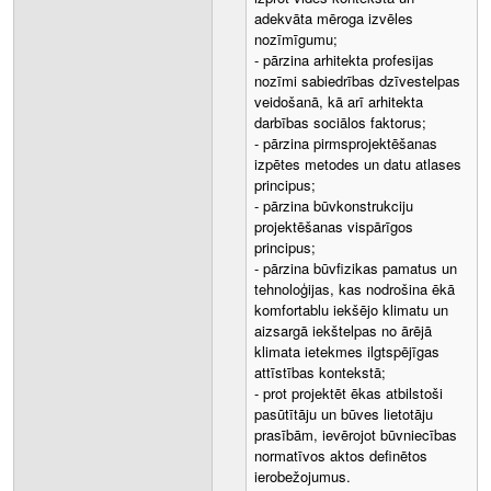
adekvāta mēroga izvēles
nozīmīgumu;
- pārzina arhitekta profesijas
nozīmi sabiedrības dzīvestelpas
veidošanā, kā arī arhitekta
darbības sociālos faktorus;
- pārzina pirmsprojektēšanas
izpētes metodes un datu atlases
principus;
- pārzina būvkonstrukciju
projektēšanas vispārīgos
principus;
- pārzina būvfizikas pamatus un
tehnoloģijas, kas nodrošina ēkā
komfortablu iekšējo klimatu un
aizsargā iekštelpas no ārējā
klimata ietekmes ilgtspējīgas
attīstības kontekstā;
- prot projektēt ēkas atbilstoši
pasūtītāju un būves lietotāju
prasībām, ievērojot būvniecības
normatīvos aktos definētos
ierobežojumus.