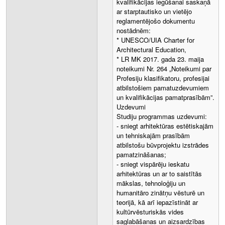
kvalifikācijas iegūšanai saskaņā
ar starptautisko un vietējo
reglamentējošo dokumentu
nostādnēm:
* UNESCO/UIA Charter for
Architectural Education,
* LR MK 2017. gada 23. maija
noteikumi Nr. 264 „Noteikumi par
Profesiju klasifikatoru, profesijai
atbilstošiem pamatuzdevumiem
un kvalifikācijas pamatprasībām”.
Uzdevumi
Studiju programmas uzdevumi:
- sniegt arhitektūras estētiskajām
un tehniskajām prasībām
atbilstošu būvprojektu izstrādes
pamatzināšanas;
- sniegt vispārēju ieskatu
arhitektūras un ar to saistītās
mākslas, tehnoloģiju un
humanitāro zinātņu vēsturē un
teorijā, kā arī iepazīstināt ar
kultūrvēsturiskās vides
saglabāšanas un aizsardzības