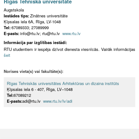
Rīgas Tehniskā universitāte
Augstskola
Iestādes tips:
Zinātnes universitāte
Ķīpsalas iela 6A, Rīga, LV-1048
Tel:
67089333; 27089999
E-pasts:
info@rtu.lv; rtu@rtu.lv
www.rtu.lv
Informācija par izglītības iestādi:
RTU studentiem ir iespēja dzīvot dienesta viesnīcās. Vairāk informācijas
šeit
Norises vieta(s) vai fakultāte(s):
Rīgas Tehniskās universitātes Arhitektūras un dizaina institūts
Ķīpsalas iela 6 - 407, Rīga, LV–1048
Tel:
67089212
E-pasts:
adi@rtu.lv
www.rtu.lv/lv/adi