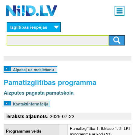
Skip
Main
to
menu
N
main
content
Izglītības iespējas
I
I
D
.
Atpakaļ uz meklēšanu
L
Pamatizglītības programma
V
Aizputes pagasta pamatskola
Kontaktinformācija
Ieraksts atjaunots:
2025-07-22
Pamatizglītība 1.-9.klase 1.-2. LKI
Programmas veids
(programma ar kodu 21)