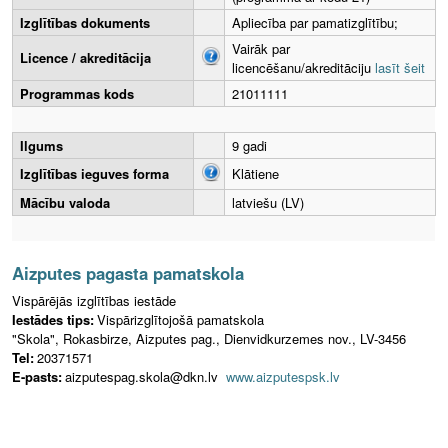
Izglītības dokuments
Apliecība par pamatizglītību;
Vairāk par
Licence / akreditācija
licencēšanu/akreditāciju
lasīt šeit
Programmas kods
21011111
Ilgums
9 gadi
Izglītības ieguves forma
Klātiene
Mācību valoda
latviešu (LV)
Aizputes pagasta pamatskola
Vispārējās izglītības iestāde
Iestādes tips:
Vispārizglītojošā pamatskola
"Skola", Rokasbirze, Aizputes pag., Dienvidkurzemes nov., LV-3456
Tel:
20371571
E-pasts:
aizputespag.skola@dkn.lv
www.aizputespsk.lv