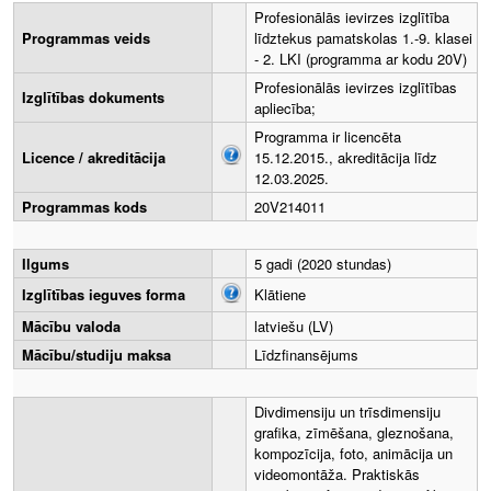
Profesionālās ievirzes izglītība
Programmas veids
līdztekus pamatskolas 1.-9. klasei
- 2. LKI (programma ar kodu 20V)
Profesionālās ievirzes izglītības
Izglītības dokuments
apliecība;
Programma ir licencēta
Licence / akreditācija
15.12.2015., akreditācija līdz
12.03.2025.
Programmas kods
20V214011
Ilgums
5 gadi (2020 stundas)
Izglītības ieguves forma
Klātiene
Mācību valoda
latviešu (LV)
Mācību/studiju maksa
Līdzfinansējums
Divdimensiju un trīsdimensiju
grafika, zīmēšana, gleznošana,
kompozīcija, foto, animācija un
videomontāža. Praktiskās