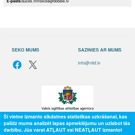
E-pasts:
auces.mmskola@dobele.lv
SEKO MUMS
SAZINIES AR MUMS
info@niid.lv
Šī vietne izmanto sīkdatnes statistikas uzkrāšanai, kas
palīdz mums analizēt lapas apmeklējumu un uzlabot tās
© 2025 Valsts izglītības attīstības aģentūra, publicētā satura visas tiesības
darbību. Jūs varat ATĻAUT vai NEATĻAUT izmantot
aizsargātas.