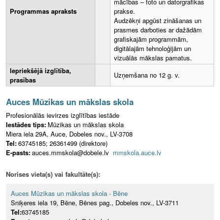
mācības – foto un datorgrafikas
Programmas apraksts
prakse.
Audzēkņi apgūst zināšanas un
prasmes darboties ar dažādām
grafiskajām programmām,
digitālajām tehnoloģijām un
vizuālās mākslas pamatus.
Iepriekšējā izglītība,
Uzņemšana no 12 g. v.
prasības
Auces Mūzikas un mākslas skola
Profesionālās ievirzes izglītības iestāde
Iestādes tips:
Mūzikas un mākslas skola
Miera iela 29A, Auce, Dobeles nov., LV-3708
Tel:
63745185; 26361499 (direktore)
E-pasts:
auces.mmskola@dobele.lv
mmskola.auce.lv
Norises vieta(s) vai fakultāte(s):
Auces Mūzikas un mākslas skola - Bēne
Sniķeres iela 19, Bēne, Bēnes pag., Dobeles nov., LV-3711
Tel:
63745185