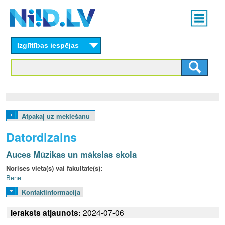
Skip
Main
to
menu
N
main
content
Izglītības iespējas
I
I
D
.
Atpakaļ uz meklēšanu
L
Datordizains
V
Auces Mūzikas un mākslas skola
Norises vieta(s) vai fakultāte(s):
Bēne
Kontaktinformācija
Ieraksts atjaunots:
2024-07-06