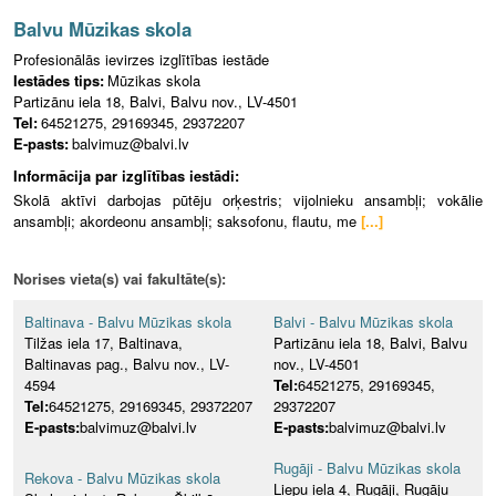
Balvu Mūzikas skola
Profesionālās ievirzes izglītības iestāde
Iestādes tips:
Mūzikas skola
Partizānu iela 18, Balvi, Balvu nov., LV-4501
Tel:
64521275, 29169345, 29372207
E-pasts:
balvimuz@balvi.lv
Informācija par izglītības iestādi:
Skolā aktīvi darbojas pūtēju orķestris; vijolnieku ansambļi; vokālie
ansambļi; akordeonu ansambļi; saksofonu, flautu, me
[...]
Norises vieta(s) vai fakultāte(s):
Baltinava - Balvu Mūzikas skola
Balvi - Balvu Mūzikas skola
Tilžas iela 17, Baltinava,
Partizānu iela 18, Balvi, Balvu
Baltinavas pag., Balvu nov., LV-
nov., LV-4501
4594
Tel:
64521275, 29169345,
Tel:
64521275, 29169345, 29372207
29372207
E-pasts:
balvimuz@balvi.lv
E-pasts:
balvimuz@balvi.lv
Rugāji - Balvu Mūzikas skola
Rekova - Balvu Mūzikas skola
Liepu iela 4, Rugāji, Rugāju