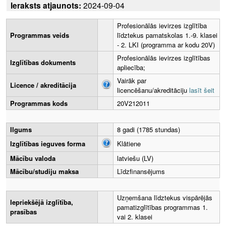
Ieraksts atjaunots:
2024-09-04
Profesionālās ievirzes izglītība
Programmas veids
līdztekus pamatskolas 1.-9. klasei
- 2. LKI (programma ar kodu 20V)
Profesionālās ievirzes izglītības
Izglītības dokuments
apliecība;
Vairāk par
Licence / akreditācija
licencēšanu/akreditāciju
lasīt šeit
Programmas kods
20V212011
Ilgums
8 gadi (1785 stundas)
Izglītības ieguves forma
Klātiene
Mācību valoda
latviešu (LV)
Mācību/studiju maksa
Līdzfinansējums
Uzņemšana līdztekus vispārējās
Iepriekšējā izglītība,
pamatizglītības programmas 1.
prasības
vai 2. klasei