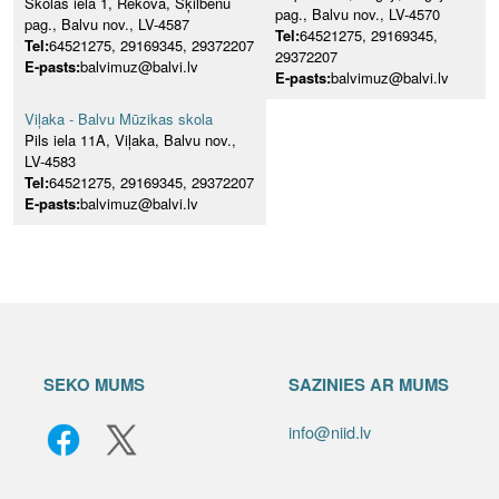
Skolas iela 1, Rekova, Šķilbēnu
pag., Balvu nov., LV-4570
pag., Balvu nov., LV-4587
Tel:
64521275, 29169345,
Tel:
64521275, 29169345, 29372207
29372207
E-pasts:
balvimuz@balvi.lv
E-pasts:
balvimuz@balvi.lv
Viļaka - Balvu Mūzikas skola
Pils iela 11A, Viļaka, Balvu nov.,
LV-4583
Tel:
64521275, 29169345, 29372207
E-pasts:
balvimuz@balvi.lv
SEKO MUMS
SAZINIES AR MUMS
info@niid.lv