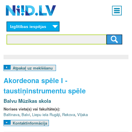
Skip
Main
to
menu
N
main
content
Izglītības iespējas
I
I
D
.
Atpakaļ uz meklēšanu
L
Akordeona spēle I -
V
taustiņinstrumentu spēle
Balvu Mūzikas skola
Norises vieta(s) vai fakultāte(s):
Baltinava
,
Balvi
,
Liepu iela Rugāji
,
Rekova
,
Viļaka
Kontaktinformācija