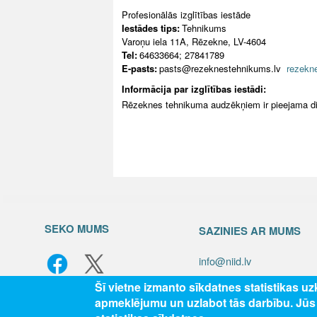
Profesionālās izglītības iestāde
Iestādes tips:
Tehnikums
Varoņu iela 11A, Rēzekne, LV-4604
Tel:
64633664; 27841789
E-pasts:
pasts@rezeknestehnikums.lv
rezekn
Informācija par izglītības iestādi:
Rēzeknes tehnikuma audzēkņiem ir pieejama di
SEKO MUMS
SAZINIES AR MUMS
info@niid.lv
Šī vietne izmanto sīkdatnes statistikas u
apmeklējumu un uzlabot tās darbību. Jū
© 202