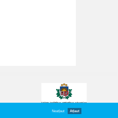
Neatļaut
Atļaut
gātas.