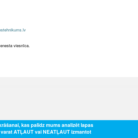
estehnikums.lv
enesta viesnīca.
zkrāšanai, kas palīdz mums analizēt lapas
s varat ATĻAUT vai NEATĻAUT izmantot
5 Valsts izglītības attīstības aģentūra, publicētā satura visas tiesības aizsar