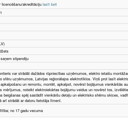
r licencēšanu/akreditāciju
lasīt šeit
1
LV)
džets
 saņem stipendiju
ntieris var strādāt dažādos rūpniecības uzņēmumos, elektro ietaišu montāžas
o sfēru uzņēmumos, Latvijas reģionālajos elektrotīklos. Viņš prot lasīt elektr
apkalpošanu un remontu, montēt, apkalpot, novērst bojājumus vienkāršās a
os mērījumus, noteikt elektroiekārtas bojājumu veidus un novērst tos, izvēlēti
s beigšanas spēj sastādīt vienkāršu detaļu un elektrisko shēmu skices, va
 arī strādāt ar datoru lietotāja līmenī.
lītība; no 17 gadu vecuma