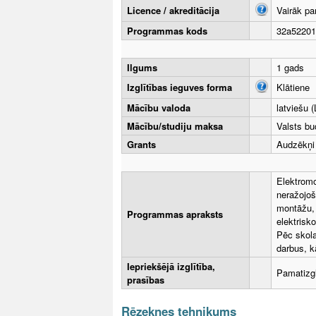
Licence / akreditācija
Vairāk pa
Programmas kods
32a52201
Ilgums
1 gads
Izglītības ieguves forma
Klātiene
Mācību valoda
latviešu (
Mācību/studiju maksa
Valsts bu
Grants
Audzēkņi
Elektromo
neražojoš
montāžu, 
Programmas apraksts
elektrisk
Pēc skola
darbus, kā
Iepriekšējā izglītība,
Pamatizg
prasības
Rēzeknes tehnikums