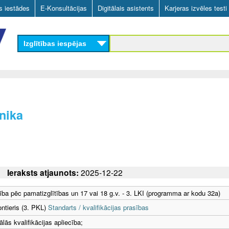
Skip
as iestādes
E-Konsultācijas
Digitālais asistents
Karjeras izvēles testi
to
main
Izglītības iespējas
content
nika
Ieraksts atjaunots:
2025-12-22
tība pēc pamatizglītības un 17 vai 18 g.v. - 3. LKI (programma ar kodu 32a)
ntieris (3. PKL)
Standarts / kvalifikācijas prasības
lās kvalifikācijas apliecība;