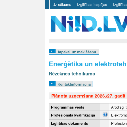
Uz sākumu
Izglītības iespējas
Izglītīb
N
I
Atpakaļ uz meklēšanu
I
Enerģētika un elektroteh
D
Rēzeknes tehnikums
.
Kontaktinformācija
L
Plānota uzņemšana 2026./27. gadā
V
Programmas veids
Arodizglī
Profesionālā kvalifikācija
Elektromo
Izglītības dokuments
Profesionā