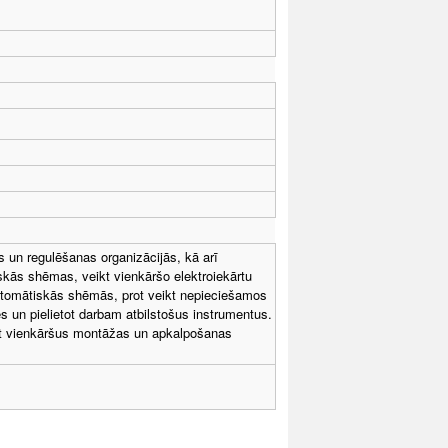
 un regulēšanas organizācijās, kā arī
iskās shēmas, veikt vienkāršo elektroiekārtu
utomātiskās shēmās, prot veikt nepieciešamos
es un pielietot darbam atbilstošus instrumentus.
dīt vienkāršus montāžas un apkalpošanas