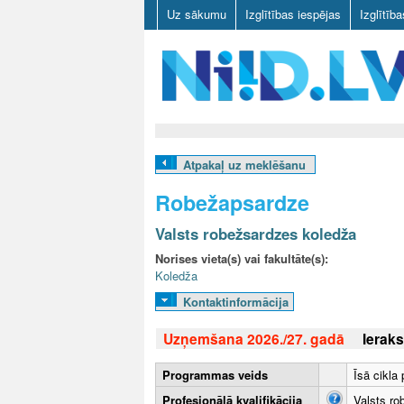
Uz sākumu
Izglītības iespējas
Izglītīb
N
I
Atpakaļ uz meklēšanu
I
Robežapsardze
D
Valsts robežsardzes koledža
.
Norises vieta(s) vai fakultāte(s):
Koledža
L
Kontaktinformācija
V
Uzņemšana 2026./27. gadā
Ieraks
Programmas veids
Īsā cikla
Profesionālā kvalifikācija
Valsts ro