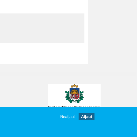
Neatļaut
Atļaut
gātas.