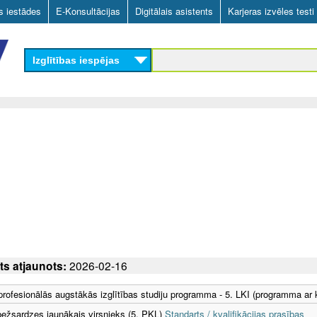
Skip
as iestādes
E-Konsultācijas
Digitālais asistents
Karjeras izvēles testi
to
main
Izglītības iespējas
content
ts atjaunots:
2026-02-16
 profesionālās augstākās izglītības studiju programma - 5. LKI (programma ar
bežsardzes jaunākais virsnieks (5. PKL)
Standarts / kvalifikācijas prasības