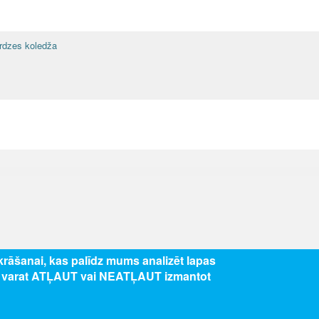
ardzes koledža
zkrāšanai, kas palīdz mums analizēt lapas
s varat ATĻAUT vai NEATĻAUT izmantot
5 Valsts izglītības attīstības aģentūra, publicētā satura visas tiesības aizsar