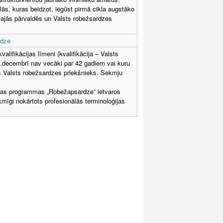
lās, kuras beidzot, iegūst pirmā cikla augstāko
ālajās pārvaldēs un Valsts robežsardzes
rdze
alifikācijas līmeni (kvalifikācija – Valsts
.decembrī nav vecāki par 42 gadiem vai kuru
s Valsts robežsardzes priekšnieks. Sekmju
tības programmas „Robežapsardze” ietvaros
mīgi nokārtots profesionālās terminoloģijas