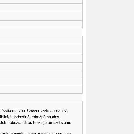
profesiju klasifikatora kods - 3351 09)
tbildīgi nodrošināt robežpārbaudes,
Valsts robežsardzes funkciju un uzdevumu
truktūrvienību jaunāko virsnieku amatos.