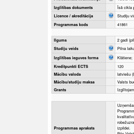
Izglītības dokuments
Īsā cikla
Licence / akreditācija
Studiju v
Programmas kods
41861
Ilgums
2 gadi (pi
Studiju veids
Pilna laik
Izglītības ieguves forma
Klātiene;
Kredītpunkti ECTS
120
Mācību valoda
latviešu (
Mācību/studiju maksa
Valsts bu
Grants
Izglītoja
Uzņemšana
Programma
kvalitatī
robežuzra
Programmas apraksts
izpildei.
Pēc Valst