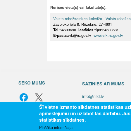
Norises vieta(s) vai fakultāte(s):
Valsts robežsardzes koledža - Valsts robežs
Zavoloko iela 8, Rēzekne, LV-4601
Tel:
64603690
Iestādes tips:
64603681
E-pasts:
vrk@rs.gov.lv
www.vrk.rs.gov.lv
SEKO MUMS
SAZINIES AR MUMS
info@niid.lv
Šī vietne izmanto sīkdatnes statistikas u
apmeklējumu un uzlabot tās darbību. Jū
© 202
statistikas sīkdatnes.
Plašāka informācija