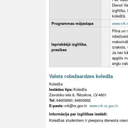
Dienot Va
izglītību
koledžā.
Programmas mājaslapa
www.vrk.r
Pilna un n
robežsard
maksimāla
Iepriekšējā izglītība,
izraksts, 
prasības
Ja nav kā
apgūts mā
angļu val
Valsts robežsardzes koledža
Koledža
Iestādes tips:
Koledža
Zavoloko iela 8, Rēzekne, LV-4601
Tel:
64603690; 64603692
E-pasts:
vrk@rs.gov.lv
www.vrk.rs.gov.lv
Informācija par izglītības iestādi:
Koledžas studentiem ir pieejama dienesta viesn