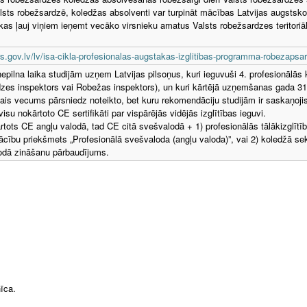
lsts robežsardzē, koledžas absolventi var turpināt mācības Latvijas augstsko
, kas ļauj viņiem ieņemt vecāko virsnieku amatus Valsts robežsardzes teritori
s.gov.lv/lv/isa-cikla-profesionalas-augstakas-izglitibas-programma-robezapsa
epilna laika studijām uzņem Latvijas pilsoņus, kuri ieguvuši 4. profesionālās kv
zes inspektors vai Robežas inspektors), un kuri kārtējā uzņemšanas gada 31
is vecums pārsniedz noteikto, bet kuru rekomendāciju studijām ir saskaņoji
visu nokārtoto CE sertifikāti par vispārējās vidējās izglītības ieguvi.
rtots CE angļu valodā, tad CE citā svešvalodā + 1) profesionālās tālākizglī
cību priekšmets „Profesionālā svešvaloda (angļu valoda)”, vai 2) koledžā sek
odā zināšanu pārbaudījums.
īca.