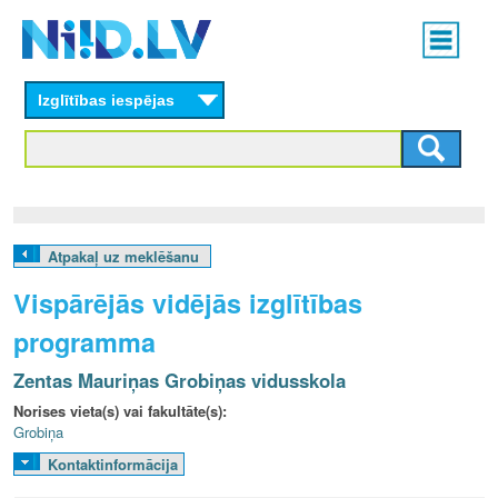
Skip
Main
to
menu
N
main
content
Izglītības iespējas
I
I
D
.
Atpakaļ uz meklēšanu
L
Vispārējās vidējās izglītības
V
programma
Zentas Mauriņas Grobiņas vidusskola
Norises vieta(s) vai fakultāte(s):
Grobiņa
Kontaktinformācija