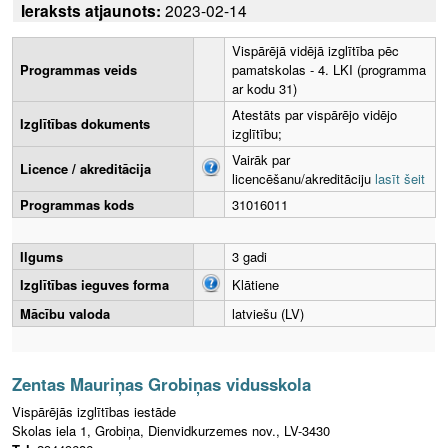
Ieraksts atjaunots:
2023-02-14
Vispārējā vidējā izglītība pēc
Programmas veids
pamatskolas - 4. LKI (programma
ar kodu 31)
Atestāts par vispārējo vidējo
Izglītības dokuments
izglītību;
Vairāk par
Licence / akreditācija
licencēšanu/akreditāciju
lasīt šeit
Programmas kods
31016011
Ilgums
3 gadi
Izglītības ieguves forma
Klātiene
Mācību valoda
latviešu (LV)
Zentas Mauriņas Grobiņas vidusskola
Vispārējās izglītības iestāde
Skolas iela 1, Grobiņa, Dienvidkurzemes nov., LV-3430