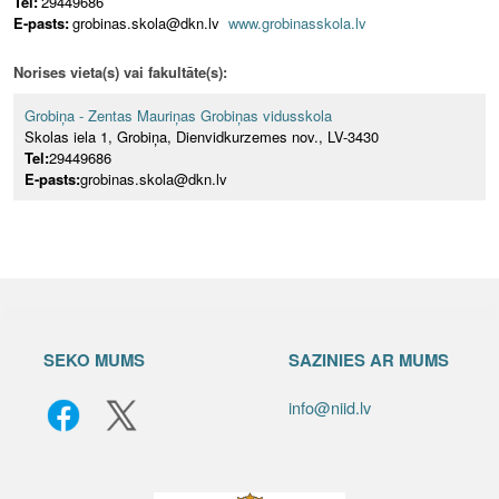
Tel:
29449686
E-pasts:
grobinas.skola@dkn.lv
www.grobinasskola.lv
Norises vieta(s) vai fakultāte(s):
Grobiņa - Zentas Mauriņas Grobiņas vidusskola
Skolas iela 1, Grobiņa, Dienvidkurzemes nov., LV-3430
Tel:
29449686
E-pasts:
grobinas.skola@dkn.lv
SEKO MUMS
SAZINIES AR MUMS
info@niid.lv