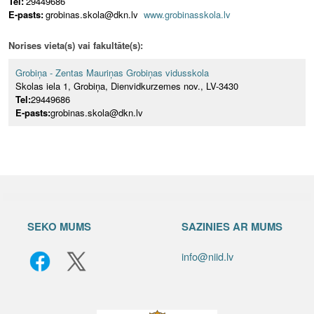
Tel:
29449686
E-pasts:
grobinas.skola@dkn.lv
www.grobinasskola.lv
Norises vieta(s) vai fakultāte(s):
Grobiņa - Zentas Mauriņas Grobiņas vidusskola
Skolas iela 1, Grobiņa, Dienvidkurzemes nov., LV-3430
Tel:
29449686
E-pasts:
grobinas.skola@dkn.lv
SEKO MUMS
SAZINIES AR MUMS
info@niid.lv