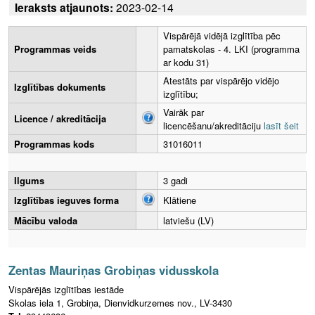
Ieraksts atjaunots:
2023-02-14
Vispārējā vidējā izglītība pēc
Programmas veids
pamatskolas - 4. LKI (programma
ar kodu 31)
Atestāts par vispārējo vidējo
Izglītības dokuments
izglītību;
Vairāk par
Licence / akreditācija
licencēšanu/akreditāciju
lasīt šeit
Programmas kods
31016011
Ilgums
3 gadi
Izglītības ieguves forma
Klātiene
Mācību valoda
latviešu (LV)
Zentas Mauriņas Grobiņas vidusskola
Vispārējās izglītības iestāde
Skolas iela 1, Grobiņa, Dienvidkurzemes nov., LV-3430