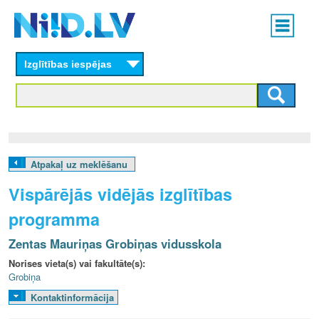
Skip
Main
to
menu
N
main
content
Izglītības iespējas
I
I
D
.
Atpakaļ uz meklēšanu
L
Vispārējās vidējās izglītības
V
programma
Zentas Mauriņas Grobiņas vidusskola
Norises vieta(s) vai fakultāte(s):
Grobiņa
Kontaktinformācija