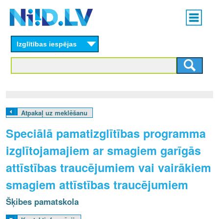
Skip
Main
to
menu
N
main
content
Izglītības iespējas
I
I
D
.
Atpakaļ uz meklēšanu
L
Speciālā pamatizglītības programma
V
izglītojamajiem ar smagiem garīgās
attīstības traucējumiem vai vairākiem
smagiem attīstības traucējumiem
Šķibes pamatskola