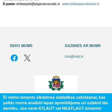
E-pasts:
skibespsk@jelgavasnovads.lv
www.skibespamatskola.lv
SEKO MUMS
SAZINIES AR MUMS
info@niid.lv
Šī vietne izmanto sīkdatnes statistikas uzkrāšanai, kas
palīdz mums analizēt lapas apmeklējumu un uzlabot tās
© 2025 Valsts izglītības attīstības aģentūra, publicētā satura visas tiesības
darbību. Jūs varat ATĻAUT vai NEATĻAUT izmantot
aizsargātas.