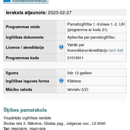
Kontaktinformācija
Ieraksts atjaunots:
2023-02-27
Pamatizglītība 1.-9.klase 1.-2. LKI
Programmas veids
(programma ar kodu 21)
Izglītības dokuments
Apliecība par pamatizglītību;
Vairāk par
Licence / akreditācija
licencēšanu/akreditāciju
lasīt šeit
Programmas kods
21015911
Ilgums
līdz 12 gadiem
Izglītības ieguves forma
Klātiene
Mācību valoda
latviešu (LV)
Šķibes pamatskola
Vispārējās izglītības iestāde
Skolas iela 3, Nākotne, Glūdas pag., Jelgavas nov., LV-3040
Tel:
28603829, 26401908