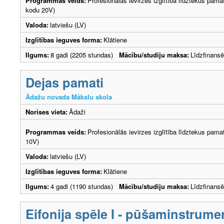
Programmas veids:
Profesionālās ievirzes izglītība līdztekus pama
kodu 20V)
Valoda:
latviešu (LV)
Izglītības ieguves forma:
Klātiene
Ilgums:
8 gadi (2205 stundas)
Mācību/studiju maksa:
Līdzfinans
Dejas pamati
Ādažu novada Mākslu skola
Norises vieta:
Ādaži
Programmas veids:
Profesionālās ievirzes izglītība līdztekus pam
10V)
Valoda:
latviešu (LV)
Izglītības ieguves forma:
Klātiene
Ilgums:
4 gadi (1190 stundas)
Mācību/studiju maksa:
Līdzfinans
Eifonija spēle I - pūšaminstrume