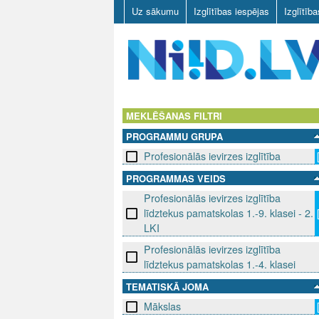
Uz sākumu
Izglītības iespējas
Izglītīb
N
I
MEKLĒŠANAS FILTRI
PROGRAMMU GRUPA
I
Profesionālās ievirzes izglītība
D
PROGRAMMAS VEIDS
Profesionālās ievirzes izglītība
.
līdztekus pamatskolas 1.-9. klasei - 2.
L
LKI
Profesionālās ievirzes izglītība
V
līdztekus pamatskolas 1.-4. klasei
TEMATISKĀ JOMA
Mākslas