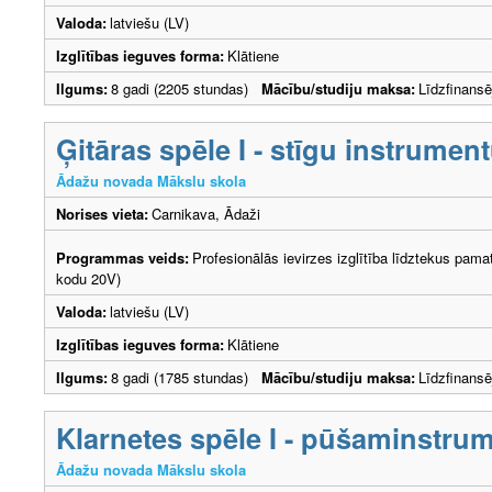
Valoda:
latviešu (LV)
Izglītības ieguves forma:
Klātiene
Ilgums:
8 gadi (2205 stundas)
Mācību/studiju maksa:
Līdzfinans
Ģitāras spēle I - stīgu instrumen
Ādažu novada Mākslu skola
Norises vieta:
Carnikava, Ādaži
Programmas veids:
Profesionālās ievirzes izglītība līdztekus pama
kodu 20V)
Valoda:
latviešu (LV)
Izglītības ieguves forma:
Klātiene
Ilgums:
8 gadi (1785 stundas)
Mācību/studiju maksa:
Līdzfinans
Klarnetes spēle I - pūšaminstru
Ādažu novada Mākslu skola