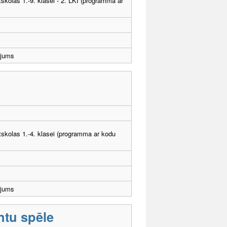
tskolas 1.-9. klasei - 2. LKI (programma ar
ējums
atskolas 1.-4. klasei (programma ar kodu
ējums
ntu spēle