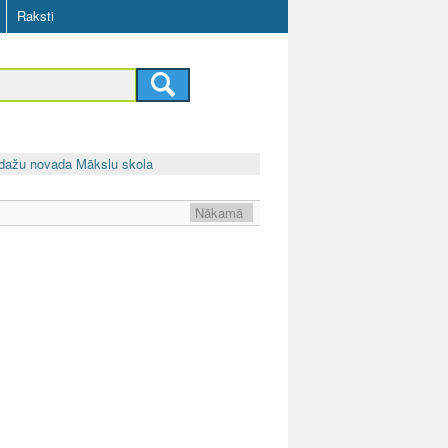
Raksti
dažu novada Mākslu skola
Nākamā