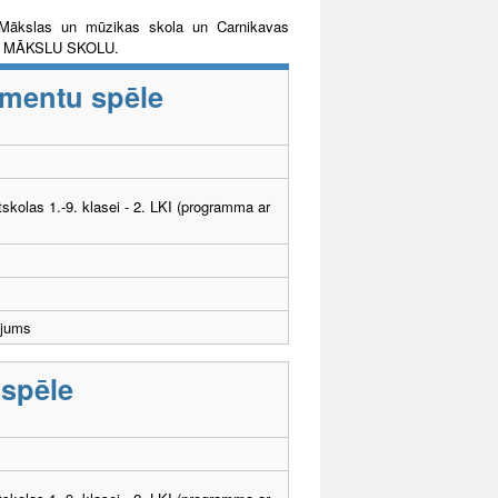
Mākslas un mūzikas skola un Carnikavas
DA MĀKSLU SKOLU.
umentu spēle
tskolas 1.-9. klasei - 2. LKI (programma ar
ējums
 spēle