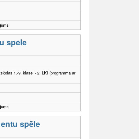
ējums
tu spēle
tskolas 1.-9. klasei - 2. LKI (programma ar
ējums
mentu spēle