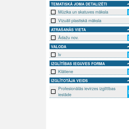
TEMATISKĀ JOMA DETALIZĒTI
Mūzika un skatuves māksla
Vizuāli plastiskā māksla
ATRAŠANĀS VIETA
Ādažu nov.
VALODA
lv
IZGLĪTĪBAS IEGUVES FORMA
Klātiene
IZGLĪTOTĀJA VEIDS
Profesionālās ievirzes izglītības
iestāde