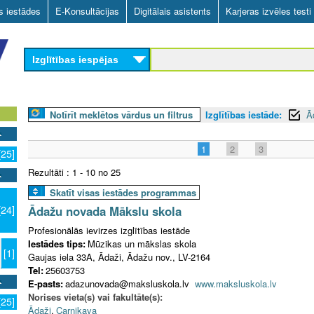
Skip
as iestādes
E-Konsultācijas
Digitālais asistents
Karjeras izvēles testi
to
main
Izglītības iespējas
content
Notīrīt meklētos vārdus un filtrus
Izglītības iestāde:
Ā
1
2
3
[25]
Rezultāti : 1 - 10 no 25
Skatīt visas iestādes programmas
Ādažu novada Mākslu skola
[24]
Profesionālās ievirzes izglītības iestāde
Iestādes tips:
Mūzikas un mākslas skola
[1]
Gaujas iela 33A, Ādaži, Ādažu nov., LV-2164
Tel:
25603753
E-pasts:
adazunovada@maksluskola.lv
www.maksluskola.lv
Norises vieta(s) vai fakultāte(s):
[25]
Ādaži
,
Carnikava