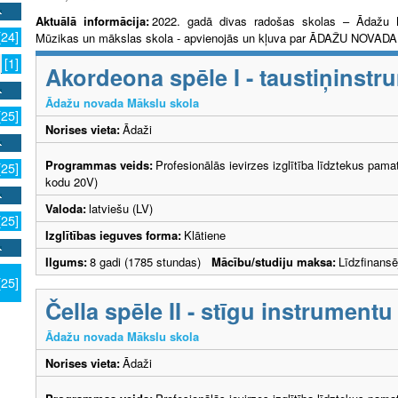
Aktuālā informācija:
2022. gadā divas radošas skolas – Ādažu 
[24]
Mūzikas un mākslas skola - apvienojās un kļuva par ĀDAŽU NOVA
[1]
Akordeona spēle I - taustiņinstr
Ādažu novada Mākslu skola
[25]
Norises vieta:
Ādaži
Programmas veids:
Profesionālās ievirzes izglītība līdztekus pama
[25]
kodu 20V)
Valoda:
latviešu (LV)
[25]
Izglītības ieguves forma:
Klātiene
Ilgums:
8 gadi (1785 stundas)
Mācību/studiju maksa:
Līdzfinans
[25]
Čella spēle II - stīgu instrumentu
Ādažu novada Mākslu skola
Norises vieta:
Ādaži