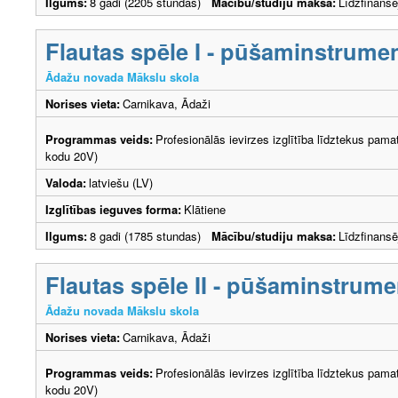
Ilgums:
8 gadi (2205 stundas)
Mācību/studiju maksa:
Līdzfinans
Flautas spēle I - pūšaminstrume
Ādažu novada Mākslu skola
Norises vieta:
Carnikava, Ādaži
Programmas veids:
Profesionālās ievirzes izglītība līdztekus pama
kodu 20V)
Valoda:
latviešu (LV)
Izglītības ieguves forma:
Klātiene
Ilgums:
8 gadi (1785 stundas)
Mācību/studiju maksa:
Līdzfinans
Flautas spēle II - pūšaminstrume
Ādažu novada Mākslu skola
Norises vieta:
Carnikava, Ādaži
Programmas veids:
Profesionālās ievirzes izglītība līdztekus pama
kodu 20V)