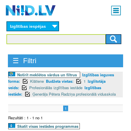
Skip
Main
to
menu
N
main
content
Izglītības iespējas
I
I
D
☰ Filtri
.
Notīrīt meklētos vārdus un filtrus
Izglītības ieguves
L
forma:
Klātiene
Budžeta vietas:
1
Izglītotāja
V
veids:
Profesionālās izglītības iestāde
Izglītības
iestāde:
Ģenerāļa Pētera Radziņa profesionālā vidusskola
1
Rezultāti : 1 - 1 no 1
Skatīt visas iestādes programmas