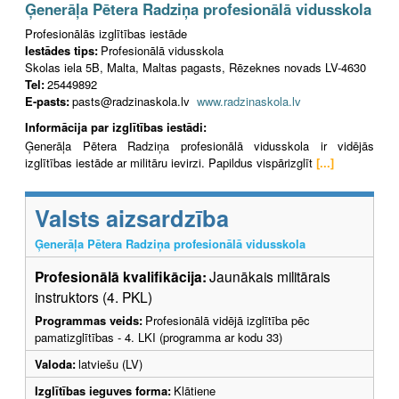
Ģenerāļa Pētera Radziņa profesionālā vidusskola
Profesionālās izglītības iestāde
Iestādes tips:
Profesionālā vidusskola
Skolas iela 5B, Malta, Maltas pagasts, Rēzeknes novads LV-4630
Tel:
25449892
E-pasts:
pasts@radzinaskola.lv
www.radzinaskola.lv
Informācija par izglītības iestādi:
Ģenerāļa Pētera Radziņa profesionālā vidusskola ir vidējās
izglītības iestāde ar militāru ievirzi. Papildus vispārizglīt
[...]
Valsts aizsardzība
Ģenerāļa Pētera Radziņa profesionālā vidusskola
Profesionālā kvalifikācija:
Jaunākais militārais
instruktors (4. PKL)
Programmas veids:
Profesionālā vidējā izglītība pēc
pamatizglītības - 4. LKI (programma ar kodu 33)
Valoda:
latviešu (LV)
Izglītības ieguves forma:
Klātiene