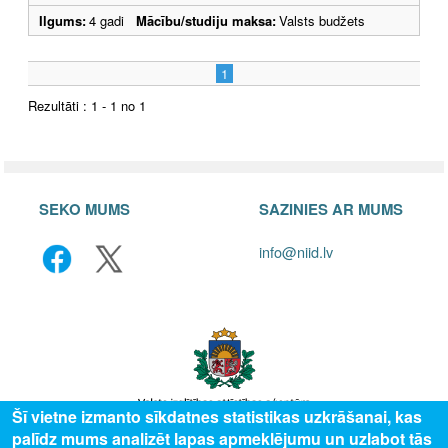
Ilgums:
4 gadi
Mācību/studiju maksa:
Valsts budžets
1
Rezultāti : 1 - 1 no 1
SEKO MUMS
SAZINIES AR MUMS
info@niid.lv
Šī vietne izmanto sīkdatnes statistikas uzkrāšanai, kas
palīdz mums analizēt lapas apmeklējumu un uzlabot tās