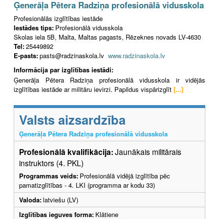
Ģenerāļa Pētera Radziņa profesionālā vidusskola
Profesionālās izglītības iestāde
Iestādes tips:
Profesionālā vidusskola
Skolas iela 5B, Malta, Maltas pagasts, Rēzeknes novads LV-4630
Tel:
25449892
E-pasts:
pasts@radzinaskola.lv
www.radzinaskola.lv
Informācija par izglītības iestādi:
Ģenerāļa Pētera Radziņa profesionālā vidusskola ir vidējās
izglītības iestāde ar militāru ievirzi. Papildus vispārizglīt
[...]
Valsts aizsardzība
Ģenerāļa Pētera Radziņa profesionālā vidusskola
Profesionālā kvalifikācija:
Jaunākais militārais
instruktors (4. PKL)
Programmas veids:
Profesionālā vidējā izglītība pēc
pamatizglītības - 4. LKI (programma ar kodu 33)
Valoda:
latviešu (LV)
Izglītības ieguves forma:
Klātiene