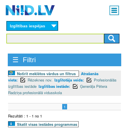
Skip
Main
to
menu
N
main
content
Izglītības iespējas
I
I
D
☰ Filtri
.
Notīrīt meklētos vārdus un filtrus
Atrašanās
L
vieta:
Rēzeknes nov.
Izglītotāja veids:
Profesionālās
V
izglītības iestāde
Izglītības iestāde:
Ģenerāļa Pētera
Radziņa profesionālā vidusskola
1
Rezultāti : 1 - 1 no 1
Skatīt visas iestādes programmas