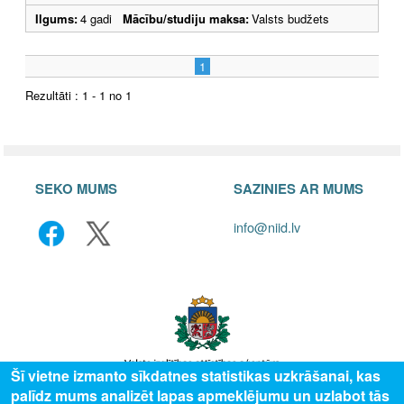
Ilgums:
4 gadi
Mācību/studiju maksa:
Valsts budžets
1
Rezultāti : 1 - 1 no 1
SEKO MUMS
SAZINIES AR MUMS
info@niid.lv
Šī vietne izmanto sīkdatnes statistikas uzkrāšanai, kas
palīdz mums analizēt lapas apmeklējumu un uzlabot tās