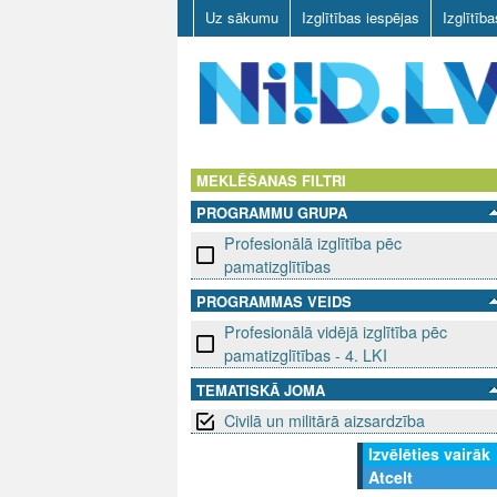
Uz sākumu
Izglītības iespējas
Izglītīb
N
I
MEKLĒŠANAS FILTRI
PROGRAMMU GRUPA
I
Profesionālā izglītība pēc
D
pamatizglītības
PROGRAMMAS VEIDS
.
Profesionālā vidējā izglītība pēc
L
pamatizglītības - 4. LKI
TEMATISKĀ JOMA
V
Civilā un militārā aizsardzība
Izvēlēties vairāk
Atcelt