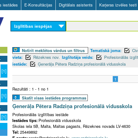
Skip
as iestādes
E-Konsultācijas
Digitālais asistents
Karjeras izvēles testi
to
main
Izglītības iespējas
content
Notīrīt meklētos vārdus un filtrus
Tematiskā joma:
Civ
vieta:
Rēzeknes nov.
Izglītotāja veids:
Profesionālās izglī
iestāde:
Ģenerāļa Pētera Radziņa profesionālā vidusskola
[1]
1
Rezultāti : 1 - 1 no 1
[1]
Skatīt visas iestādes programmas
Ģenerāļa Pētera Radziņa profesionālā vidusskola
Profesionālās izglītības iestāde
[1]
Iestādes tips:
Profesionālā vidusskola
Skolas iela 5B, Malta, Maltas pagasts, Rēzeknes novads LV-4630
Tel:
25449892
E-pasts:
pasts@radzinaskola.lv
www.radzinaskola.lv