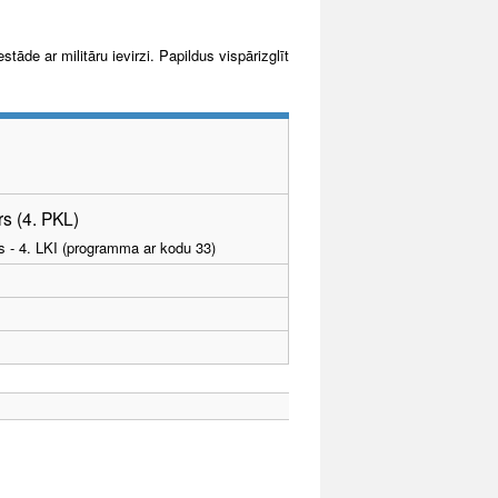
tāde ar militāru ievirzi. Papildus vispārizglīt
rs (4. PKL)
as - 4. LKI (programma ar kodu 33)