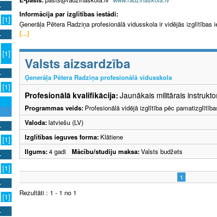
Informācija par izglītības iestādi:
[1]
Ģenerāļa Pētera Radziņa profesionālā vidusskola ir vidējās izglītības ies
[...]
[1]
Valsts aizsardzība
Ģenerāļa Pētera Radziņa profesionālā vidusskola
[1]
Profesionālā kvalifikācija:
Jaunākais militārais instrukto
Programmas veids:
Profesionālā vidējā izglītība pēc pamatizglītīb
Valoda:
latviešu (LV)
Izglītības ieguves forma:
Klātiene
[1]
Ilgums:
4 gadi
Mācību/studiju maksa:
Valsts budžets
[1]
1
Rezultāti : 1 - 1 no 1
[1]