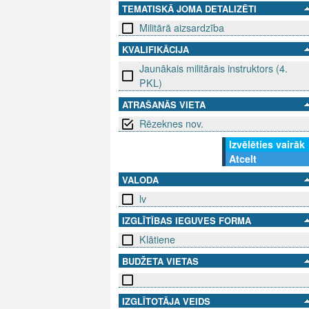
TEMATISKĀ JOMA DETALIZĒTI
Militārā aizsardzība
KVALIFIKĀCIJA
Jaunākais militārais instruktors (4.
PKL)
ATRAŠANĀS VIETA
Rēzeknes nov.
Izvēlēties vairāk
Atcelt
VALODA
lv
IZGLĪTĪBAS IEGUVES FORMA
Klātiene
BUDŽETA VIETAS
IZGLĪTOTĀJA VEIDS