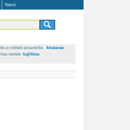
Raksti
ilā un militārā aizsardzība
Atrašanās
tības iestāde
Izglītības