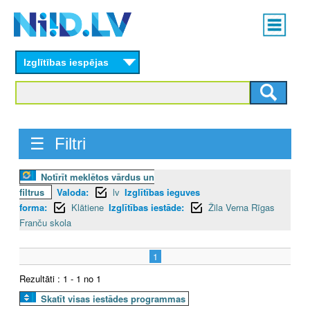
Skip
Main
to
menu
N
main
content
Izglītības iespējas
I
I
D
☰ Filtri
.
Notīrīt meklētos vārdus un
L
filtrus
Valoda:
lv
Izglītības ieguves
V
forma:
Klātiene
Izglītības iestāde:
Žila Verna Rīgas
Franču skola
1
Rezultāti : 1 - 1 no 1
Skatīt visas iestādes programmas