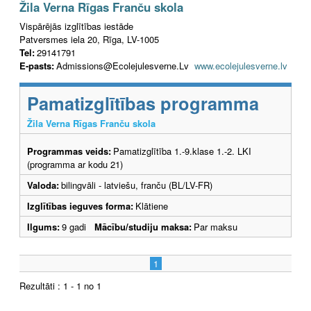
Žila Verna Rīgas Franču skola
Vispārējās izglītības iestāde
Patversmes iela 20, Rīga, LV-1005
Tel:
29141791
E-pasts:
Admissions@Ecolejulesverne.Lv
www.ecolejulesverne.lv
Pamatizglītības programma
Žila Verna Rīgas Franču skola
Programmas veids:
Pamatizglītība 1.-9.klase 1.-2. LKI
(programma ar kodu 21)
Valoda:
bilingvāli - latviešu, franču (BL/LV-FR)
Izglītības ieguves forma:
Klātiene
Ilgums:
9 gadi
Mācību/studiju maksa:
Par maksu
1
Rezultāti : 1 - 1 no 1