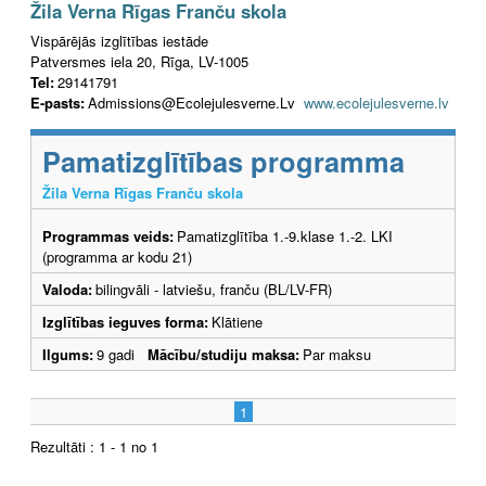
Žila Verna Rīgas Franču skola
Vispārējās izglītības iestāde
Patversmes iela 20, Rīga, LV-1005
Tel:
29141791
E-pasts:
Admissions@Ecolejulesverne.Lv
www.ecolejulesverne.lv
Pamatizglītības programma
Žila Verna Rīgas Franču skola
Programmas veids:
Pamatizglītība 1.-9.klase 1.-2. LKI
(programma ar kodu 21)
Valoda:
bilingvāli - latviešu, franču (BL/LV-FR)
Izglītības ieguves forma:
Klātiene
Ilgums:
9 gadi
Mācību/studiju maksa:
Par maksu
1
Rezultāti : 1 - 1 no 1