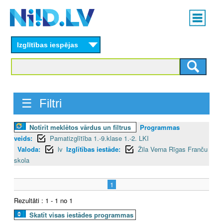
Skip
Main
to
menu
N
main
content
Izglītības iespējas
I
I
D
☰ Filtri
.
Notīrīt meklētos vārdus un filtrus
Programmas
L
veids:
Pamatizglītība 1.-9.klase 1.-2. LKI
V
Valoda:
lv
Izglītības iestāde:
Žila Verna Rīgas Franču
skola
1
Rezultāti : 1 - 1 no 1
Skatīt visas iestādes programmas