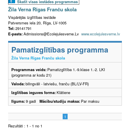
Skatīt visas iestādes programmas
Žila Verna Rīgas Franču skola
Vispārējās izglītības iestāde
Patversmes iela 20, Rīga, LV-1005
Tel:
29141791
E-pasts:
Admissions@Ecolejulesverne.Lv
www.ecolejulesverne.lv
Pamatizglītības programma
Žila Verna Rīgas Franču skola
Programmas veids:
Pamatizglītība 1.-9.klase 1.-2. LKI
(programma ar kodu 21)
Valoda:
bilingvāli - latviešu, franču (BL/LV-FR)
Izglītības ieguves forma:
Klātiene
Ilgums:
9 gadi
Mācību/studiju maksa:
Par maksu
1
Rezultāti : 1 - 1 no 1