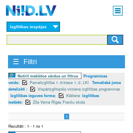
Skip
Main
to
menu
N
main
content
Izglītības iespējas
I
I
D
☰ Filtri
.
Notīrīt meklētos vārdus un filtrus
Programmas
L
veids:
Pamatizglītība 1.-9.klase 1.-2. LKI
Tematiskā joma
V
detalizēti :
Vispārizglītojoša virziena izglītības programmas
Izglītības ieguves forma:
Klātiene
Izglītības
iestāde:
Žila Verna Rīgas Franču skola
1
Rezultāti : 1 - 1 no 1