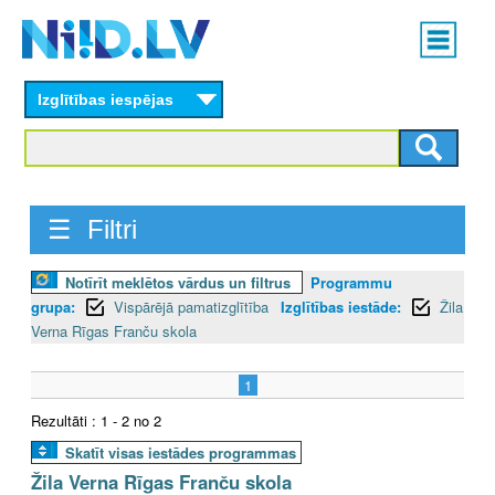
Skip
Main
to
menu
N
main
content
Izglītības iespējas
I
I
D
☰ Filtri
.
Notīrīt meklētos vārdus un filtrus
Programmu
L
grupa:
Vispārējā pamatizglītība
Izglītības iestāde:
Žila
V
Verna Rīgas Franču skola
1
Rezultāti : 1 - 2 no 2
Skatīt visas iestādes programmas
Žila Verna Rīgas Franču skola