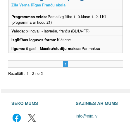
Žila Verna Rīgas Franču skola
Programmas veids:
Pamatizglītība 1.-9.klase 1.-2. LKI
(programma ar kodu 21)
Valoda:
bilingvāli - latviešu, franču (BL/LV-FR)
Izglītības ieguves forma:
Klātiene
Ilgums:
9 gadi
Mācību/studiju maksa:
Par maksu
1
Rezultāti : 1 - 2 no 2
SEKO MUMS
SAZINIES AR MUMS
info@niid.lv