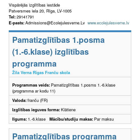
Vispārējās izglītības iestāde
Patversmes iela 20, Rīga, LV-1005
Tel:
29141791
E-pasts:
Admissions@Ecolejulesverne.Lv
www.ecolejulesverne.lv
Pamatizglītības 1.posma
(1.-6.klase) izglītības
programma
Žila Verna Rīgas Franču skola
Programmas veids:
Pamatizglītības 1.posms 1.-6.klase
(programma ar kodu 11)
Valoda:
franču (FR)
Izglītības ieguves forma:
Klātiene
Ilgums:
1.-6.klase
Mācību/studiju maksa:
Par maksu
Pamatizglītības programma