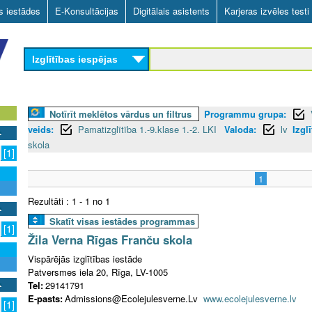
Skip
as iestādes
E-Konsultācijas
Digitālais asistents
Karjeras izvēles testi
to
main
Izglītības iespējas
content
Notīrīt meklētos vārdus un filtrus
Programmu grupa:
veids:
Pamatizglītība 1.-9.klase 1.-2. LKI
Valoda:
lv
Izgl
skola
[1]
1
Rezultāti : 1 - 1 no 1
Skatīt visas iestādes programmas
[1]
Žila Verna Rīgas Franču skola
Vispārējās izglītības iestāde
Patversmes iela 20, Rīga, LV-1005
Tel:
29141791
E-pasts:
Admissions@Ecolejulesverne.Lv
www.ecolejulesverne.lv
[1]