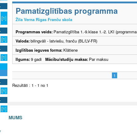
Pamatizglītības programma
[1]
Žila Verna Rīgas Franču skola
Programmas veids:
Pamatizglītība 1.-9.klase 1.-2. LKI (programma
[1]
Valoda:
bilingvāli - latviešu, franču (BL/LV-FR)
Izglītības ieguves forma:
Klātiene
[1]
Ilgums:
9 gadi
Mācību/studiju maksa:
Par maksu
1
Rezultāti : 1 - 1 no 1
[1]
[1]
S AR MUMS
v