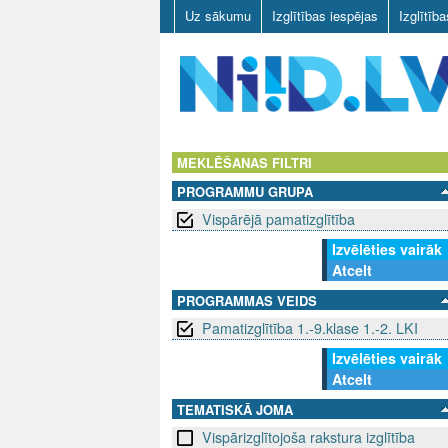
Uz sākumu
Izglītības iespējas
Izglītīb
N
I
MEKLĒŠANAS FILTRI
PROGRAMMU GRUPA
I
Vispārējā pamatizglītība
D
Izvēlēties vairāk
Atcelt
.
PROGRAMMAS VEIDS
L
Pamatizglītība 1.-9.klase 1.-2. LKI
V
Izvēlēties vairāk
Atcelt
TEMATISKĀ JOMA
Vispārizglītojoša rakstura izglītība