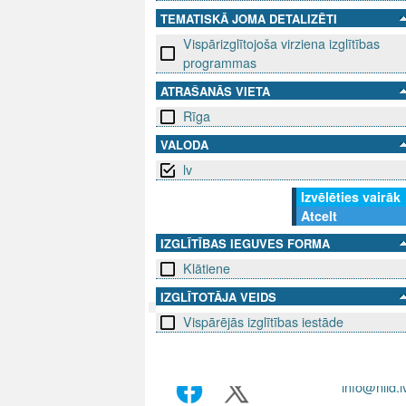
TEMATISKĀ JOMA DETALIZĒTI
Vispārizglītojoša virziena izglītības
programmas
ATRAŠANĀS VIETA
Rīga
VALODA
lv
Izvēlēties vairāk
Atcelt
IZGLĪTĪBAS IEGUVES FORMA
Klātiene
IZGLĪTOTĀJA VEIDS
Vispārējās izglītības iestāde
SEKO MUMS
SAZINIE
info@niid.l