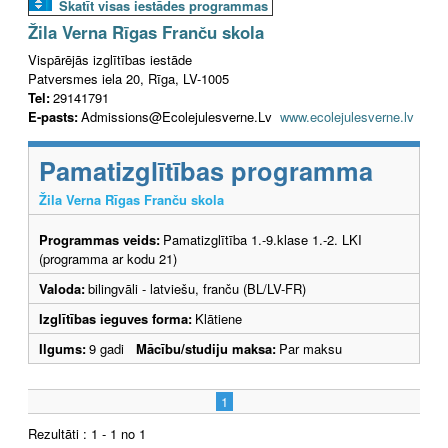
Skatīt visas iestādes programmas
Žila Verna Rīgas Franču skola
Vispārējās izglītības iestāde
Patversmes iela 20, Rīga, LV-1005
Tel:
29141791
E-pasts:
Admissions@Ecolejulesverne.Lv
www.ecolejulesverne.lv
Pamatizglītības programma
Žila Verna Rīgas Franču skola
Programmas veids:
Pamatizglītība 1.-9.klase 1.-2. LKI
(programma ar kodu 21)
Valoda:
bilingvāli - latviešu, franču (BL/LV-FR)
Izglītības ieguves forma:
Klātiene
Ilgums:
9 gadi
Mācību/studiju maksa:
Par maksu
1
Rezultāti : 1 - 1 no 1