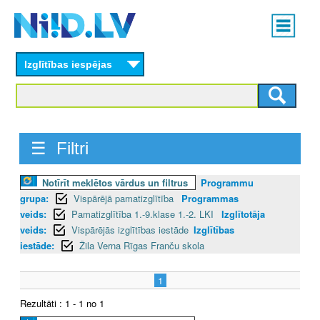
Skip
Main
to
menu
N
main
content
Izglītības iespējas
I
I
D
☰ Filtri
.
Notīrīt meklētos vārdus un filtrus
Programmu
L
grupa:
Vispārējā pamatizglītība
Programmas
V
veids:
Pamatizglītība 1.-9.klase 1.-2. LKI
Izglītotāja
veids:
Vispārējās izglītības iestāde
Izglītības
iestāde:
Žila Verna Rīgas Franču skola
1
Rezultāti : 1 - 1 no 1