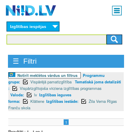
Skip
Main
to
menu
N
main
content
Izglītības iespējas
I
I
D
☰ Filtri
.
Notīrīt meklētos vārdus un filtrus
Programmu
L
grupa:
Vispārējā pamatizglītība
Tematiskā joma detalizēti
V
:
Vispārizglītojoša virziena izglītības programmas
Valoda:
lv
Izglītības ieguves
forma:
Klātiene
Izglītības iestāde:
Žila Verna Rīgas
Franču skola
1
Rezultāti : 1 - 1 no 1