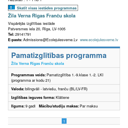
Skatīt visas iestādes programmas
Žila Verna Rīgas Franču skola
Vispārējās izglītības iestāde
Patversmes iela 20, Rīga, LV-1005
Tel:
29141791
E-pasts:
Admissions@Ecolejulesverne.Lv
www.ecolejulesverne.lv
Pamatizglītības programma
Žila Verna Rīgas Franču skola
Programmas veids:
Pamatizglītība 1.-9.klase 1.-2. LKI
(programma ar kodu 21)
Valoda:
bilingvāli - latviešu, franču (BL/LV-FR)
Izglītības ieguves forma:
Klātiene
Ilgums:
9 gadi
Mācību/studiju maksa:
Par maksu
1