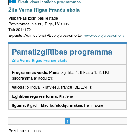
Skatīt visas iestādes programmas
Žila Verna Rīgas Franču skola
Vispārējās izglītības iestāde
Patversmes iela 20, Rīga, LV-1005
Tel:
29141791
E-pasts:
Admissions@Ecolejulesverne.Lv
www.ecolejulesverne.lv
Pamatizglītības programma
Žila Verna Rīgas Franču skola
Programmas veids:
Pamatizglītība 1.-9.klase 1.-2. LKI
(programma ar kodu 21)
Valoda:
bilingvāli - latviešu, franču (BL/LV-FR)
Izglītības ieguves forma:
Klātiene
Ilgums:
9 gadi
Mācību/studiju maksa:
Par maksu
1
Rezultāti : 1 - 1 no 1