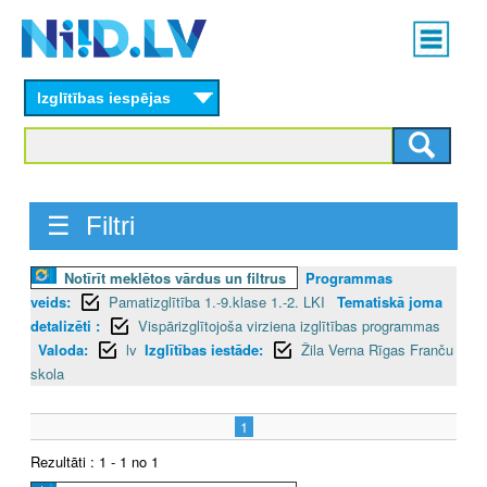
Skip
Main
to
menu
N
main
content
Izglītības iespējas
I
I
D
☰ Filtri
.
Notīrīt meklētos vārdus un filtrus
Programmas
L
veids:
Pamatizglītība 1.-9.klase 1.-2. LKI
Tematiskā joma
V
detalizēti :
Vispārizglītojoša virziena izglītības programmas
Valoda:
lv
Izglītības iestāde:
Žila Verna Rīgas Franču
skola
1
Rezultāti : 1 - 1 no 1