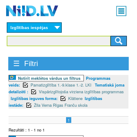
Skip
Main
to
menu
N
main
content
Izglītības iespējas
I
I
D
☰ Filtri
.
Notīrīt meklētos vārdus un filtrus
Programmas
L
veids:
Pamatizglītība 1.-9.klase 1.-2. LKI
Tematiskā joma
V
detalizēti :
Vispārizglītojoša virziena izglītības programmas
Izglītības ieguves forma:
Klātiene
Izglītības
iestāde:
Žila Verna Rīgas Franču skola
1
Rezultāti : 1 - 1 no 1