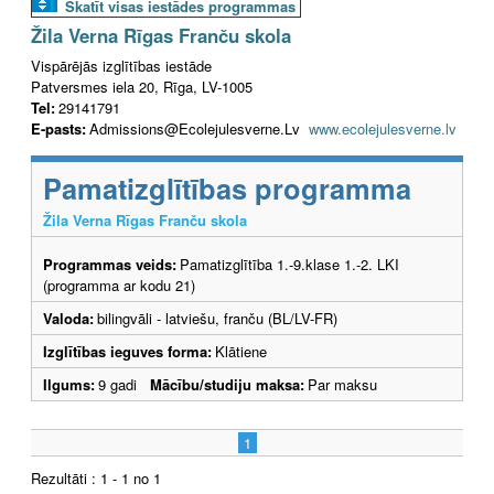
Skatīt visas iestādes programmas
Žila Verna Rīgas Franču skola
Vispārējās izglītības iestāde
Patversmes iela 20, Rīga, LV-1005
Tel:
29141791
E-pasts:
Admissions@Ecolejulesverne.Lv
www.ecolejulesverne.lv
Pamatizglītības programma
Žila Verna Rīgas Franču skola
Programmas veids:
Pamatizglītība 1.-9.klase 1.-2. LKI
(programma ar kodu 21)
Valoda:
bilingvāli - latviešu, franču (BL/LV-FR)
Izglītības ieguves forma:
Klātiene
Ilgums:
9 gadi
Mācību/studiju maksa:
Par maksu
1
Rezultāti : 1 - 1 no 1