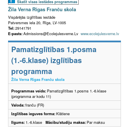
Skatīt visas iestādes programmas
Žila Verna Rīgas Franču skola
Vispārējās izglītības iestāde
Patversmes iela 20, Rīga, LV-1005
Tel:
29141791
E-pasts:
Admissions@Ecolejulesverne.Lv
www.ecolejulesverne.lv
Pamatizglītības 1.posma
(1.-6.klase) izglītības
programma
Žila Verna Rīgas Franču skola
Programmas veids:
Pamatizglītības 1.posms 1.-6.klase
(programma ar kodu 11)
Valoda:
franču (FR)
Izglītības ieguves forma:
Klātiene
Ilgums:
1.-6.klase
Mācību/studiju maksa:
Par maksu