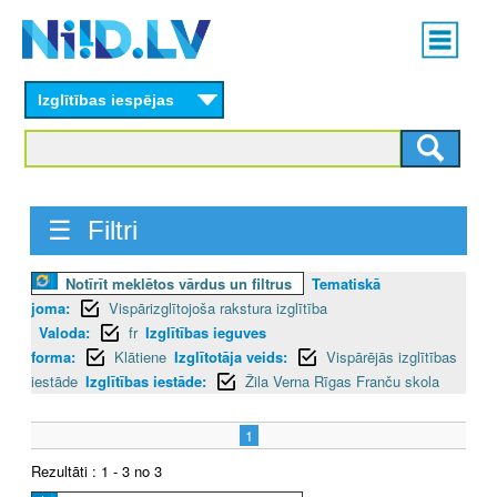
Skip
Main
to
menu
N
main
content
Izglītības iespējas
I
I
D
☰ Filtri
.
Notīrīt meklētos vārdus un filtrus
Tematiskā
L
joma:
Vispārizglītojoša rakstura izglītība
V
Valoda:
fr
Izglītības ieguves
forma:
Klātiene
Izglītotāja veids:
Vispārējās izglītības
iestāde
Izglītības iestāde:
Žila Verna Rīgas Franču skola
1
Rezultāti : 1 - 3 no 3