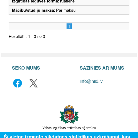
Izglītības ieguves forma:
Klātiene
Mācību/studiju maksa:
Par maksu
1
Rezultāti : 1 - 3 no 3
SEKO MUMS
SAZINIES AR MUMS
info@niid.lv
Šī vietne izmanto sīkdatnes statistikas uzkrāšanai, kas