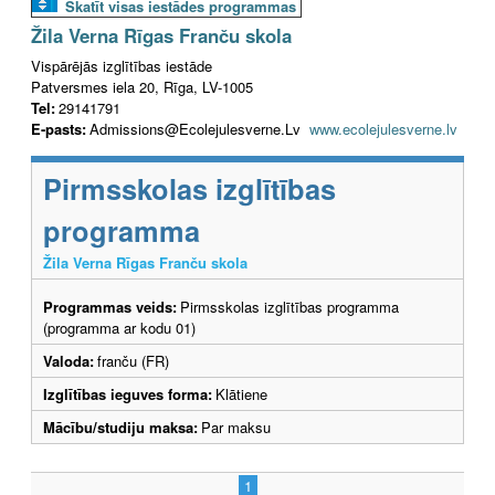
Skatīt visas iestādes programmas
Žila Verna Rīgas Franču skola
Vispārējās izglītības iestāde
Patversmes iela 20, Rīga, LV-1005
Tel:
29141791
E-pasts:
Admissions@Ecolejulesverne.Lv
www.ecolejulesverne.lv
Pirmsskolas izglītības
programma
Žila Verna Rīgas Franču skola
Programmas veids:
Pirmsskolas izglītības programma
(programma ar kodu 01)
Valoda:
franču (FR)
Izglītības ieguves forma:
Klātiene
Mācību/studiju maksa:
Par maksu
1