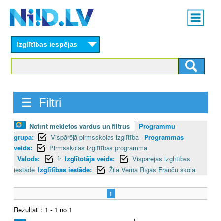
Skip
Main
to
menu
N
main
content
Izglītības iespējas
I
I
D
☰ Filtri
.
Notīrīt meklētos vārdus un filtrus
Programmu
L
grupa:
Vispārējā pirmsskolas izglītība
Programmas
V
veids:
Pirmsskolas izglītības programma
Valoda:
fr
Izglītotāja veids:
Vispārējās izglītības
iestāde
Izglītības iestāde:
Žila Verna Rīgas Franču skola
1
Rezultāti : 1 - 1 no 1