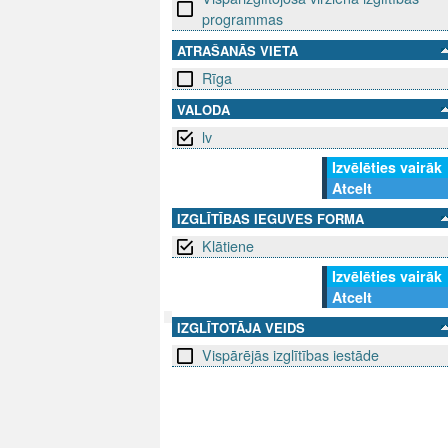
programmas
ATRAŠANĀS VIETA
Rīga
VALODA
lv
Izvēlēties vairāk
Atcelt
IZGLĪTĪBAS IEGUVES FORMA
Klātiene
Izvēlēties vairāk
Atcelt
IZGLĪTOTĀJA VEIDS
Vispārējās izglītības iestāde
SEKO MUMS
SAZINIE
info@niid.l