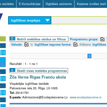
Skip
as iestādes
E-Konsultācijas
Digitālais asistents
Karjeras izvēles testi
to
main
Izglītības iespējas
content
Notīrīt meklētos vārdus un filtrus
Programmu grupa:
Valoda:
lv
Izglītības ieguves forma:
Klātiene
Izglītības
[1]
1
Rezultāti : 1 - 1 no 1
Skatīt visas iestādes programmas
Žila Verna Rīgas Franču skola
[1]
Vispārējās izglītības iestāde
Patversmes iela 20, Rīga, LV-1005
[1]
Tel:
29141791
E-pasts:
Admissions@Ecolejulesverne.Lv
www.ecolejulesverne.lv