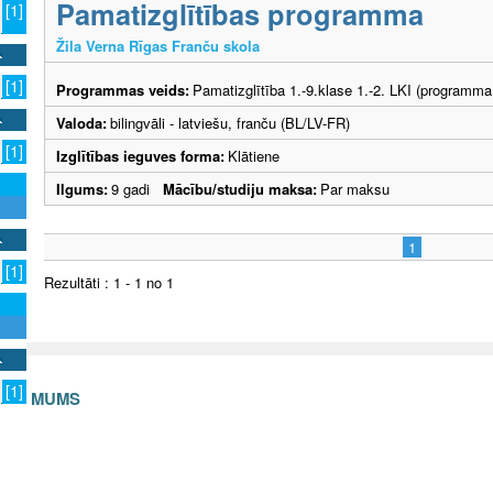
Pamatizglītības programma
[1]
Žila Verna Rīgas Franču skola
[1]
Programmas veids:
Pamatizglītība 1.-9.klase 1.-2. LKI (programma
Valoda:
bilingvāli - latviešu, franču (BL/LV-FR)
[1]
Izglītības ieguves forma:
Klātiene
Ilgums:
9 gadi
Mācību/studiju maksa:
Par maksu
1
[1]
Rezultāti : 1 - 1 no 1
[1]
S AR MUMS
v