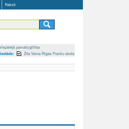
Raksti
Vispārējā pamatizglītība
 iestāde:
Žila Verna Rīgas Franču skola