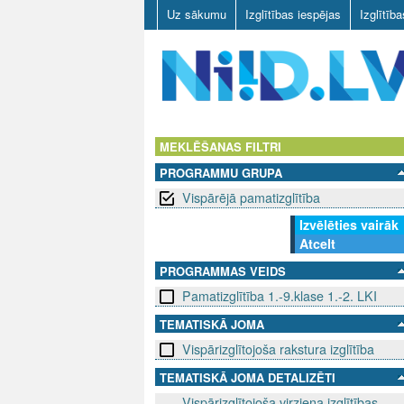
Uz sākumu
Izglītības iespējas
Izglītīb
N
I
MEKLĒŠANAS FILTRI
PROGRAMMU GRUPA
I
Vispārējā pamatizglītība
D
Izvēlēties vairāk
Atcelt
.
PROGRAMMAS VEIDS
L
Pamatizglītība 1.-9.klase 1.-2. LKI
V
TEMATISKĀ JOMA
Vispārizglītojoša rakstura izglītība
TEMATISKĀ JOMA DETALIZĒTI
Vispārizglītojoša virziena izglītības