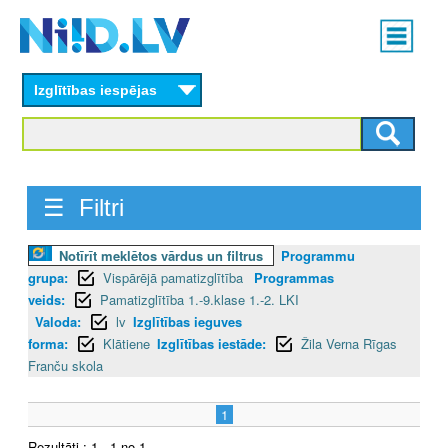
Skip
Main
to
menu
N
main
content
Izglītības iespējas
I
I
D
☰ Filtri
.
Notīrīt meklētos vārdus un filtrus
Programmu
L
grupa:
Vispārējā pamatizglītība
Programmas
V
veids:
Pamatizglītība 1.-9.klase 1.-2. LKI
Valoda:
lv
Izglītības ieguves
forma:
Klātiene
Izglītības iestāde:
Žila Verna Rīgas
Franču skola
1
Rezultāti : 1 - 1 no 1