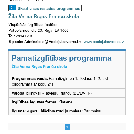
Skatīt visas iestādes programmas
Žila Verna Rīgas Franču skola
Vispārējās izglītības iestāde
Patversmes iela 20, Rīga, LV-1005
Tel:
29141791
E-pasts:
Admissions@Ecolejulesverne.Lv
www.ecolejulesverne.lv
Pamatizglītības programma
Žila Verna Rīgas Franču skola
Programmas veids:
Pamatizglītība 1.-9.klase 1.-2. LKI
(programma ar kodu 21)
Valoda:
bilingvāli - latviešu, franču (BL/LV-FR)
Izglītības ieguves forma:
Klātiene
Ilgums:
9 gadi
Mācību/studiju maksa:
Par maksu
1