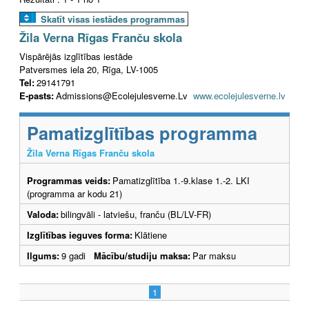
Skatīt visas iestādes programmas
Žila Verna Rīgas Franču skola
Vispārējās izglītības iestāde
Patversmes iela 20, Rīga, LV-1005
Tel:
29141791
E-pasts:
Admissions@Ecolejulesverne.Lv
www.ecolejulesverne.lv
Pamatizglītības programma
Žila Verna Rīgas Franču skola
Programmas veids:
Pamatizglītība 1.-9.klase 1.-2. LKI
(programma ar kodu 21)
Valoda:
bilingvāli - latviešu, franču (BL/LV-FR)
Izglītības ieguves forma:
Klātiene
Ilgums:
9 gadi
Mācību/studiju maksa:
Par maksu
1