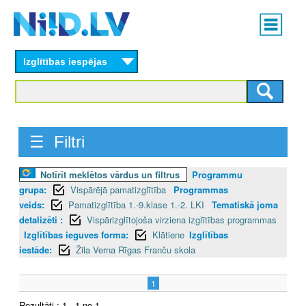
Skip
Main
to
menu
N
main
content
Izglītības iespējas
I
I
D
☰ Filtri
.
Notīrīt meklētos vārdus un filtrus
Programmu
L
grupa:
Vispārējā pamatizglītība
Programmas
V
veids:
Pamatizglītība 1.-9.klase 1.-2. LKI
Tematiskā joma
detalizēti :
Vispārizglītojoša virziena izglītības programmas
Izglītības ieguves forma:
Klātiene
Izglītības
iestāde:
Žila Verna Rīgas Franču skola
1
Rezultāti : 1 - 1 no 1