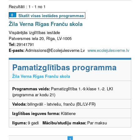
Rezultāti : 1 - 1 no 1
Skatīt visas iestādes programmas
Žila Verna Rīgas Franču skola
Vispārējās izglītības iestāde
Patversmes iela 20, Rīga, LV-1005
Tel:
29141791
E-pasts:
Admissions@Ecolejulesverne.Lv
www.ecolejulesverne.lv
Pamatizglītības programma
Žila Verna Rīgas Franču skola
Programmas veids:
Pamatizglītība 1.-9.klase 1.-2. LKI
(programma ar kodu 21)
Valoda:
bilingvāli - latviešu, franču (BL/LV-FR)
Izglītības ieguves forma:
Klātiene
Ilgums:
9 gadi
Mācību/studiju maksa:
Par maksu
1