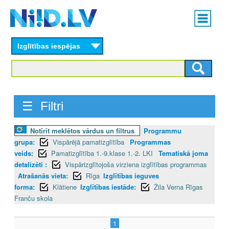
Skip
Main
to
menu
N
main
content
Izglītības iespējas
I
I
D
☰ Filtri
.
Notīrīt meklētos vārdus un filtrus
Programmu
L
grupa:
Vispārējā pamatizglītība
Programmas
V
veids:
Pamatizglītība 1.-9.klase 1.-2. LKI
Tematiskā joma
detalizēti :
Vispārizglītojoša virziena izglītības programmas
Atrašanās vieta:
Rīga
Izglītības ieguves
forma:
Klātiene
Izglītības iestāde:
Žila Verna Rīgas
Franču skola
1