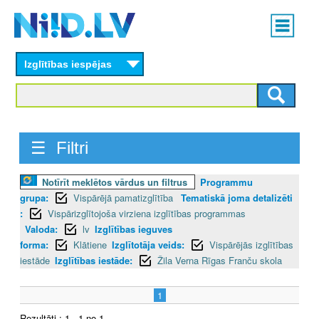
Skip
Main
to
menu
N
main
content
Izglītības iespējas
I
I
D
☰ Filtri
.
Notīrīt meklētos vārdus un filtrus
Programmu
L
grupa:
Vispārējā pamatizglītība
Tematiskā joma detalizēti
V
:
Vispārizglītojoša virziena izglītības programmas
Valoda:
lv
Izglītības ieguves
forma:
Klātiene
Izglītotāja veids:
Vispārējās izglītības
iestāde
Izglītības iestāde:
Žila Verna Rīgas Franču skola
1
Rezultāti : 1 - 1 no 1