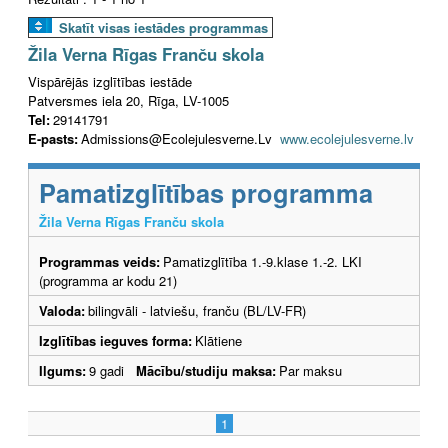
Skatīt visas iestādes programmas
Žila Verna Rīgas Franču skola
Vispārējās izglītības iestāde
Patversmes iela 20, Rīga, LV-1005
Tel:
29141791
E-pasts:
Admissions@Ecolejulesverne.Lv
www.ecolejulesverne.lv
Pamatizglītības programma
Žila Verna Rīgas Franču skola
Programmas veids:
Pamatizglītība 1.-9.klase 1.-2. LKI
(programma ar kodu 21)
Valoda:
bilingvāli - latviešu, franču (BL/LV-FR)
Izglītības ieguves forma:
Klātiene
Ilgums:
9 gadi
Mācību/studiju maksa:
Par maksu
1