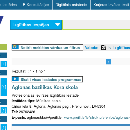
Skip
as iestādes
E-Konsultācijas
Digitālais asistents
Karjeras izvēles testi
to
main
Izglītības iespējas
content
Notīrīt meklētos vārdus un filtrus
Valoda:
lv
Izglītība
1
[1]
Rezultāti : 1 - 1 no 1
Skatīt visas iestādes programmas
Aglonas bazilikas Kora skola
[1]
Profesionālās ievirzes izglītības iestāde
Iestādes tips:
Mūzikas skola
Ciriša iela 8, Aglona, Aglonas pag., Preiļu nov., LV-5304
[1]
Tel:
26762426
E-pasts:
aglonasbks@preili.lv
www.preili.lv/lv/strukturvieniba/aglonas
[1]