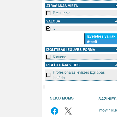
ATRAŠANĀS VIETA
Preiļu nov.
VALODA
lv
Izvēlēties vairāk
Atcelt
IZGLĪTĪBAS IEGUVES FORMA
Klātiene
IZGLĪTOTĀJA VEIDS
Profesionālās ievirzes izglītības
iestāde
SEKO MUMS
SAZINIE
info@niid.l