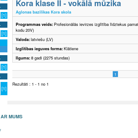
Kora klase II - vokālā mūzika
Aglonas bazilikas Kora skola
[1]
Programmas veids:
Profesionālās ievirzes izglītība līdztekus pama
kodu 20V)
[1]
Valoda:
latviešu (LV)
Izglītības ieguves forma:
Klātiene
Ilgums:
8 gadi (2275 stundas)
[1]
1
Rezultāti : 1 - 1 no 1
[1]
S AR MUMS
v