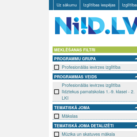
Uz sākumu
Izglītības iespējas
Izglītīb
N
I
MEKLĒŠANAS FILTRI
PROGRAMMU GRUPA
I
Profesionālās ievirzes izglītība
D
PROGRAMMAS VEIDS
Profesionālās ievirzes izglītība
.
līdztekus pamatskolas 1.-9. klasei - 2.
L
LKI
TEMATISKĀ JOMA
V
Mākslas
TEMATISKĀ JOMA DETALIZĒTI
Mūzika un skatuves māksla