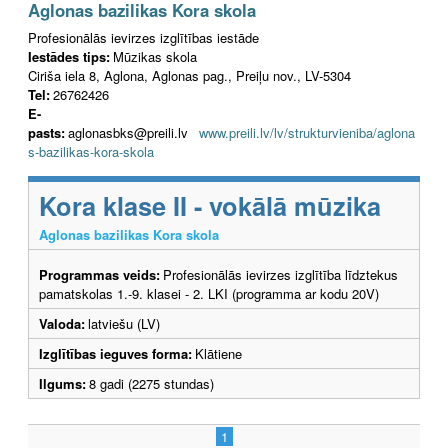
Aglonas bazilikas Kora skola
Profesionālās ievirzes izglītības iestāde
Iestādes tips:
Mūzikas skola
Ciriša iela 8, Aglona, Aglonas pag., Preiļu nov., LV-5304
Tel:
26762426
E-
pasts:
aglonasbks@preili.lv
www.preili.lv/lv/strukturvieniba/aglona
s-bazilikas-kora-skola
Kora klase II - vokālā mūzika
Aglonas bazilikas Kora skola
Programmas veids:
Profesionālās ievirzes izglītība līdztekus
pamatskolas 1.-9. klasei - 2. LKI (programma ar kodu 20V)
Valoda:
latviešu (LV)
Izglītības ieguves forma:
Klātiene
Ilgums:
8 gadi (2275 stundas)
1