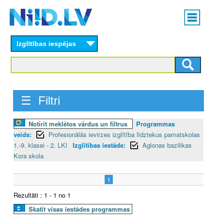
Skip
Main
to
menu
N
main
content
Izglītības iespējas
I
I
D
☰ Filtri
.
Notīrīt meklētos vārdus un filtrus
Programmas
L
veids:
Profesionālās ievirzes izglītība līdztekus pamatskolas
V
1.-9. klasei - 2. LKI
Izglītības iestāde:
Aglonas bazilikas
Kora skola
1
Rezultāti : 1 - 1 no 1
Skatīt visas iestādes programmas