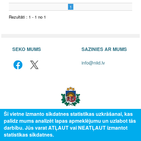
1
Rezultāti : 1 - 1 no 1
SEKO MUMS
SAZINIES AR MUMS
info@niid.lv
Šī vietne izmanto sīkdatnes statistikas uzkrāšanai, kas
palīdz mums analizēt lapas apmeklējumu un uzlabot tās
© 2025 Valsts izglītības attīstības aģentūra, publicētā satura visas tiesības
darbību. Jūs varat ATĻAUT vai NEATĻAUT izmantot
aizsargātas.
statistikas sīkdatnes.