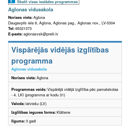
Skatīt visas iestādes programmas
Aglonas vidusskola
Norises vieta:
Aglona
Daugavpils iela 6, Aglona, Aglonas pag., Aglonas nov., LV-5304
Tel:
65321373
E-pasts:
aglonasvsk@preili.lv
Vispārējās vidējās izglītības
programma
Aglonas vidusskola
Norises vieta:
Aglona
Programmas veids:
Vispārējā vidējā izglītība pēc pamatskolas
- 4. LKI (programma ar kodu 31)
Valoda:
latviešu (LV)
Izglītības ieguves forma:
Klātiene
Ilgums:
3 gadi