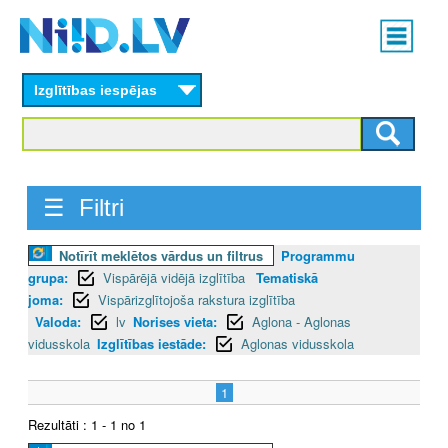
Skip
Main
to
menu
N
main
content
Izglītības iespējas
I
I
D
☰ Filtri
.
Notīrīt meklētos vārdus un filtrus
Programmu
L
grupa:
Vispārējā vidējā izglītība
Tematiskā
V
joma:
Vispārizglītojoša rakstura izglītība
Valoda:
lv
Norises vieta:
Aglona - Aglonas
vidusskola
Izglītības iestāde:
Aglonas vidusskola
1
Rezultāti : 1 - 1 no 1