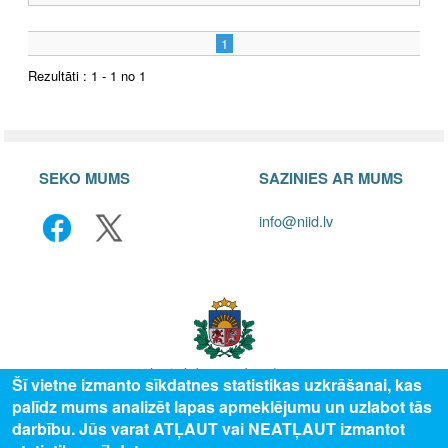
1
Rezultāti : 1 - 1 no 1
SEKO MUMS
SAZINIES AR MUMS
info@niid.lv
Šī vietne izmanto sīkdatnes statistikas uzkrāšanai, kas
palīdz mums analizēt lapas apmeklējumu un uzlabot tās
© 2025 Valsts izglītības attīstības aģentūra, publicētā satura visas tiesības
darbību. Jūs varat ATĻAUT vai NEATĻAUT izmantot
aizsargātas.