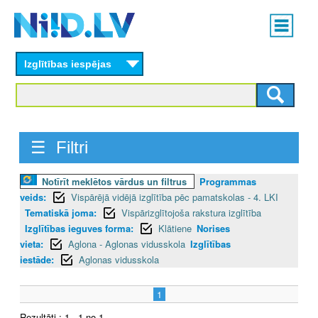
Skip
Main
to
menu
N
main
content
Izglītības iespējas
I
I
D
☰ Filtri
.
Notīrīt meklētos vārdus un filtrus
Programmas
L
veids:
Vispārējā vidējā izglītība pēc pamatskolas - 4. LKI
V
Tematiskā joma:
Vispārizglītojoša rakstura izglītība
Izglītības ieguves forma:
Klātiene
Norises
vieta:
Aglona - Aglonas vidusskola
Izglītības
iestāde:
Aglonas vidusskola
1
Rezultāti : 1 - 1 no 1