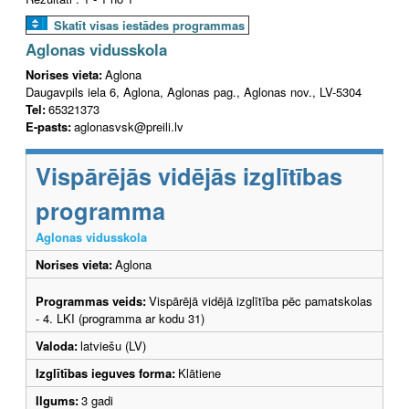
Skatīt visas iestādes programmas
Aglonas vidusskola
Norises vieta:
Aglona
Daugavpils iela 6, Aglona, Aglonas pag., Aglonas nov., LV-5304
Tel:
65321373
E-pasts:
aglonasvsk@preili.lv
Vispārējās vidējās izglītības
programma
Aglonas vidusskola
Norises vieta:
Aglona
Programmas veids:
Vispārējā vidējā izglītība pēc pamatskolas
- 4. LKI (programma ar kodu 31)
Valoda:
latviešu (LV)
Izglītības ieguves forma:
Klātiene
Ilgums:
3 gadi