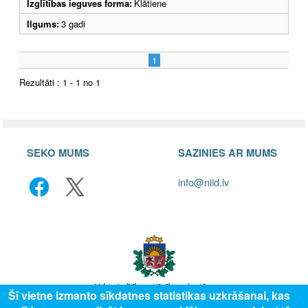
Izglītības ieguves forma:
Klātiene
Ilgums:
3 gadi
1
Rezultāti : 1 - 1 no 1
SEKO MUMS
SAZINIES AR MUMS
info@niid.lv
Šī vietne izmanto sīkdatnes statistikas uzkrāšanai, kas