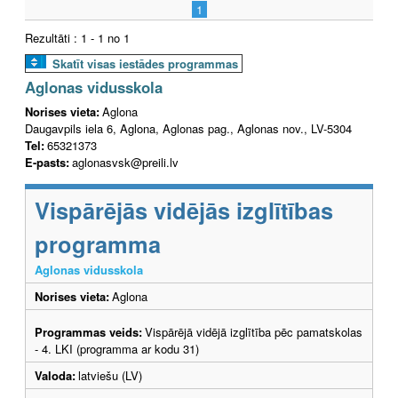
1
Rezultāti : 1 - 1 no 1
Skatīt visas iestādes programmas
Aglonas vidusskola
Norises vieta:
Aglona
Daugavpils iela 6, Aglona, Aglonas pag., Aglonas nov., LV-5304
Tel:
65321373
E-pasts:
aglonasvsk@preili.lv
Vispārējās vidējās izglītības
programma
Aglonas vidusskola
Norises vieta:
Aglona
Programmas veids:
Vispārējā vidējā izglītība pēc pamatskolas
- 4. LKI (programma ar kodu 31)
Valoda:
latviešu (LV)