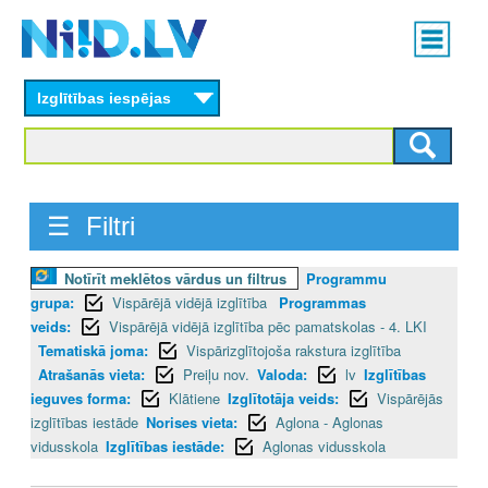
Skip
Main
to
menu
N
main
content
Izglītības iespējas
I
I
D
☰ Filtri
.
Notīrīt meklētos vārdus un filtrus
Programmu
L
grupa:
Vispārējā vidējā izglītība
Programmas
V
veids:
Vispārējā vidējā izglītība pēc pamatskolas - 4. LKI
Tematiskā joma:
Vispārizglītojoša rakstura izglītība
Atrašanās vieta:
Preiļu nov.
Valoda:
lv
Izglītības
ieguves forma:
Klātiene
Izglītotāja veids:
Vispārējās
izglītības iestāde
Norises vieta:
Aglona - Aglonas
vidusskola
Izglītības iestāde:
Aglonas vidusskola